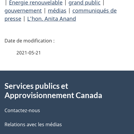
|
Énergie renouvelable
|
grand public
|
gouvernement
|
médias
|
communiqués de
presse
|
L'hon. Anita Anand
D
é
2021-05-21
t
À
a
Services publics et
propos
i
Approvisionnement Canada
de
l
Contactez-nous
ce
s
Relations avec les médias
site
d