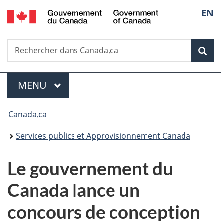
/
Sélec
EN
Passer
Passer
Passer
Government
au
à
à
de
of
contenu
«
la
Canada
Recherche
Rechercher
principal
Au
version
Rec
la
dans
sujet
HTML
Canada.ca
du
simplifiée
langu
Menu
gouvernement
MENU
PRINCIPAL
»
Vous
Canada.ca
êtes
Services publics et Approvisionnement Canada
ici :
Le gouvernement du
Canada lance un
concours de conception