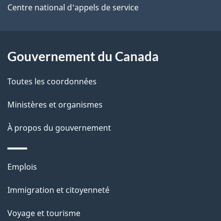
e
Centre national d'appels de service
l
a
Gouvernement du Canada
p
Toutes les coordonnées
a
Ministères et organismes
g
À propos du gouvernement
e
Thèmes
Emplois
et
Immigration et citoyenneté
sujets
Voyage et tourisme