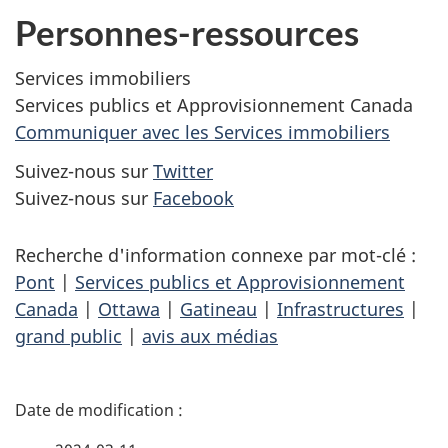
Personnes-ressources
Services immobiliers
Services publics et Approvisionnement Canada
Communiquer avec les Services immobiliers
Suivez-nous sur
Twitter
Suivez-nous sur
Facebook
Recherche d'information connexe par mot-clé :
Pont
|
Services publics et Approvisionnement
Canada
|
Ottawa
|
Gatineau
|
Infrastructures
|
grand public
|
avis aux médias
D
é