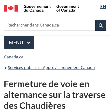
/
Sélec
EN
Passer
Passer
Passer
Government
au
à
à
de
of
contenu
«
la
Canada
Recherche
Rechercher
principal
Au
version
Rec
la
dans
sujet
HTML
Canada.ca
du
simplifiée
langu
Menu
gouvernement
MENU
PRINCIPAL
»
Vous
Canada.ca
êtes
Services publics et Approvisionnement Canada
ici :
Fermeture de voie en
alternance sur la traverse
des Chaudières