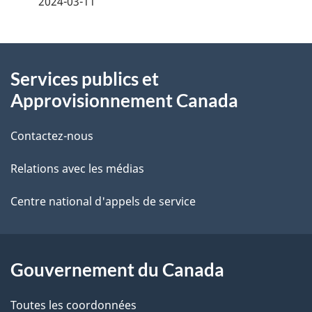
2024-03-11
t
À
a
Services publics et
propos
i
Approvisionnement Canada
de
l
Contactez-nous
ce
s
Relations avec les médias
site
d
e
Centre national d'appels de service
l
a
Gouvernement du Canada
p
Toutes les coordonnées