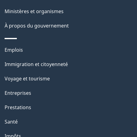
a
Ministères et organismes
g
À propos du gouvernement
e
Thèmes
Emplois
et
Immigration et citoyenneté
sujets
Voyage et tourisme
Entreprises
Prestations
Santé
Impôts