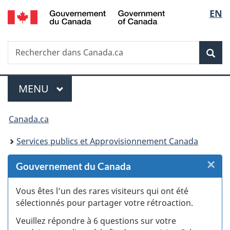
/
Sélec
EN
Passer
Passer
Passer
Passer
Government
au
au
à
à
de
of
Gestionnaire
contenu
«
la
Canada
Recherche
Rechercher
des
principal
Au
version
Rec
la
dans
Invitations
sujet
HTML
Canada.ca
du
simplifiée
langu
Menu
gouvernement
MENU
PRINCIPAL
»
Vous
Canada.ca
êtes
Services publics et Approvisionnement Canada
ici :
×
F
Gouvernement du Canada
:
Vous êtes l’un des rares visiteurs qui ont été
sélectionnés pour partager votre rétroaction.
S
Veuillez répondre à 6 questions sur votre
d