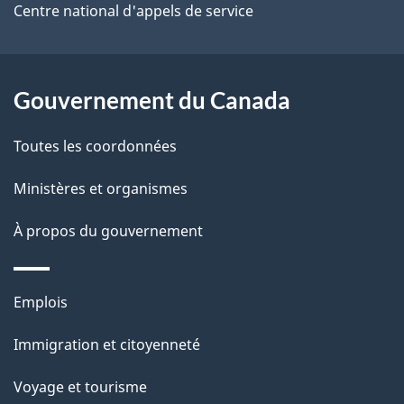
e
Centre national d'appels de service
l
a
Gouvernement du Canada
p
Toutes les coordonnées
a
Ministères et organismes
g
À propos du gouvernement
e
Thèmes
Emplois
et
Immigration et citoyenneté
sujets
Voyage et tourisme