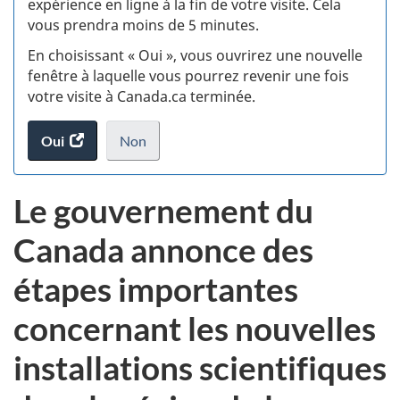
expérience en ligne à la fin de votre visite. Cela
vous prendra moins de 5 minutes.
si
En choisissant « Oui », vous ouvrirez une nouvelle
w
fenêtre à laquelle vous pourrez revenir une fois
votre visite à Canada.ca terminée.
(t
Oui
accéder
Non
d
au
je
.
sondage.
ne
Le gouvernement du
veux
pas
Canada annonce des
participer
au
étapes importantes
sondage
du
concernant les nouvelles
site
web,
installations scientifiques