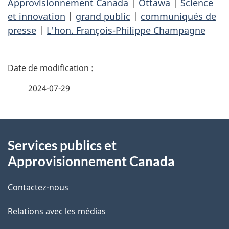
Approvisionnement Canada
|
Ottawa
|
Science
et innovation
|
grand public
|
communiqués de
presse
|
L'hon. François-Philippe Champagne
D
é
2024-07-29
t
À
a
Services publics et
propos
i
Approvisionnement Canada
de
l
Contactez-nous
ce
s
Relations avec les médias
site
d