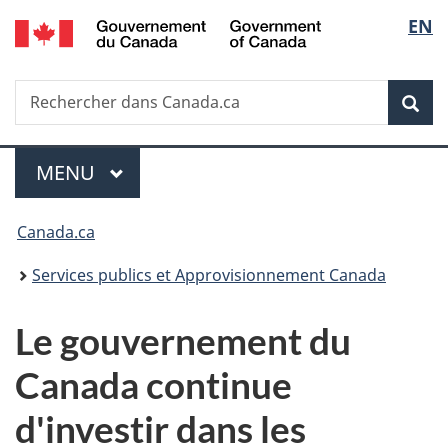
/
Sélec
EN
Passer
Passer
Passer
Government
au
à
à
de
of
contenu
«
la
Canada
Recherche
Rechercher
principal
Au
version
Rec
la
dans
sujet
HTML
Canada.ca
du
simplifiée
langu
Menu
gouvernement
MENU
PRINCIPAL
»
Vous
Canada.ca
êtes
Services publics et Approvisionnement Canada
ici :
Le gouvernement du
Canada continue
d'investir dans les