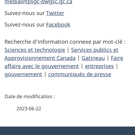
media@tpsgc-pwgsc.gc.ca
Suivez-nous sur
Twitter
Suivez-nous sur
Facebook
Recherche d'information connexe par mot-clé :
Sciences et technologie
|
Services publics et
Approvisionnement Canada
|
Gatineau
|
Faire
affaire avec le gouvernement
|
entreprises
|
gouvernement
|
communiqués de presse
D
é
2023-06-22
t
À
a