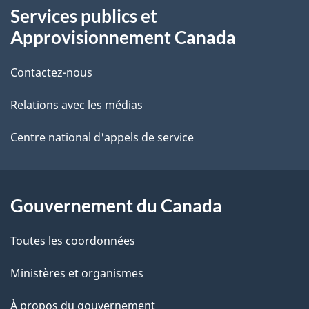
Services publics et
propos
i
Approvisionnement Canada
de
l
Contactez-nous
ce
s
Relations avec les médias
site
d
e
Centre national d'appels de service
l
a
Gouvernement du Canada
p
Toutes les coordonnées
a
Ministères et organismes
g
À propos du gouvernement