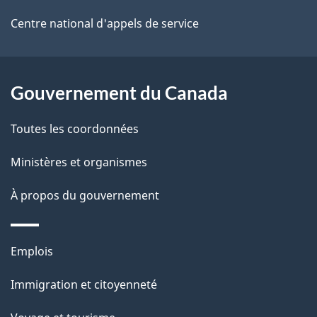
e
Centre national d'appels de service
l
a
Gouvernement du Canada
p
Toutes les coordonnées
a
Ministères et organismes
g
À propos du gouvernement
e
Thèmes
Emplois
et
Immigration et citoyenneté
sujets