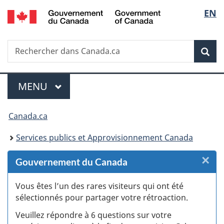
/
Sélec
EN
Passer
Passer
Passer
Passer
Government
au
au
à
à
de
of
Gestionnaire
contenu
«
la
Canada
Recherche
Rechercher
des
principal
Au
version
Rec
la
dans
Invitations
sujet
HTML
Canada.ca
du
simplifiée
langu
Menu
gouvernement
MENU
PRINCIPAL
»
Vous
Canada.ca
êtes
Services publics et Approvisionnement Canada
ici :
×
F
Gouvernement du Canada
:
Vous êtes l’un des rares visiteurs qui ont été
sélectionnés pour partager votre rétroaction.
S
Veuillez répondre à 6 questions sur votre
d