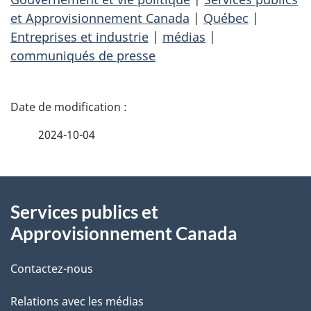
et Approvisionnement Canada
|
Québec
|
Entreprises et industrie
|
médias
|
communiqués de presse
D
é
2024-10-04
t
À
a
Services publics et
propos
i
Approvisionnement Canada
de
l
Contactez-nous
ce
s
Relations avec les médias
site
d