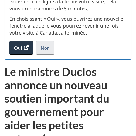
expérience en ligne à la fin de votre visite. Cela
vous prendra moins de 5 minutes.
fi
En choisissant « Oui », vous ouvrirez une nouvelle
d
fenêtre à laquelle vous pourrez revenir une fois
votre visite à Canada.ca terminée.
vi
Oui
accéder
Non
(t
au
je
.
sondage.
ne
d
Le ministre Duclos
veux
pas
annonce un nouveau
participer
au
soutien important du
sondage
du
gouvernement pour
site
web,
aider les petites