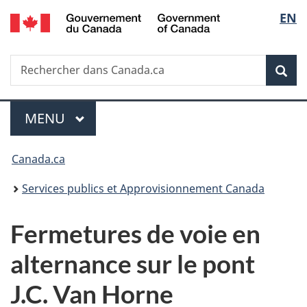
/
Sélec
EN
Passer
Passer
Passer
Government
au
à
à
de
of
contenu
«
la
Canada
Recherche
Rechercher
principal
Au
version
Rec
la
dans
sujet
HTML
Canada.ca
du
simplifiée
langu
Menu
gouvernement
MENU
PRINCIPAL
»
Vous
Canada.ca
êtes
Services publics et Approvisionnement Canada
ici :
Fermetures de voie en
alternance sur le pont
J.C. Van Horne