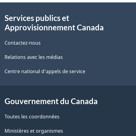
À
a
Services publics et
propos
i
Approvisionnement Canada
de
l
Contactez-nous
ce
s
Relations avec les médias
site
d
e
Centre national d'appels de service
l
a
Gouvernement du Canada
p
Toutes les coordonnées
a
Ministères et organismes