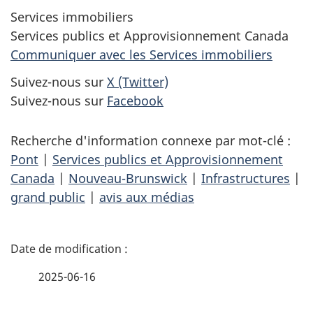
Services immobiliers
Services publics et Approvisionnement Canada
Communiquer avec les Services immobiliers
Suivez-nous sur
X (Twitter)
Suivez-nous sur
Facebook
Recherche d'information connexe par mot-clé :
Pont
|
Services publics et Approvisionnement
Canada
|
Nouveau-Brunswick
|
Infrastructures
|
grand public
|
avis aux médias
D
é
2025-06-16
t