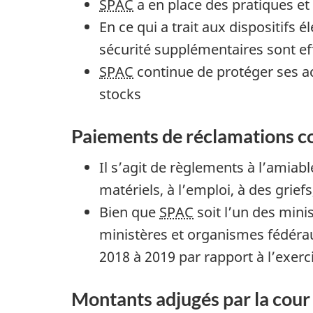
SPAC
a en place des pratiques et 
s
En ce qui a trait aux dispositifs 
p
sécurité supplémentaires sont ef
r
SPAC
continue de protéger ses ac
é
stocks
v
i
Paiements de réclamations co
s
Il s’agit de règlements à l’ami
i
matériels, à l’emploi, à des griefs,
o
Bien que
SPAC
soit l’un des minis
n
ministères et organismes fédérau
s
2018 à 2019 par rapport à l’exer
b
u
Montants adjugés par la cour
d