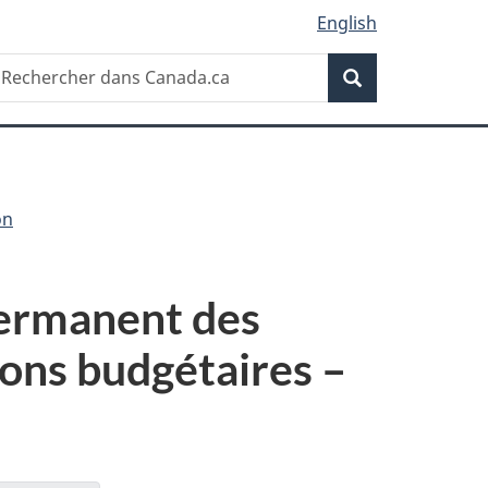
English
Recherche
echercher
Recherche
ans
anada.ca
on
permanent des
ons budgétaires –