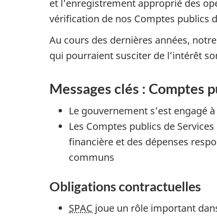
et l’enregistrement approprié des opé
p
vérification de nos Comptes publics 
e
Au cours des dernières années, notre
r
qui pourraient susciter de l’intérêt s
m
a
Messages clés : Comptes p
n
e
Le gouvernement s’est engagé à 
n
Les Comptes publics de Services
t
financière et des dépenses resp
d
communs
e
s
Obligations contractuelles
o
SPAC
joue un rôle important dans
p