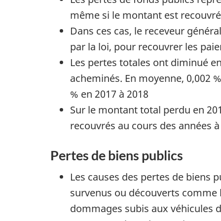
n
même si le montant est recouvré
e
Dans ces cas, le receveur général 
m
par la loi, pour recouvrer les pa
e
Les pertes totales ont diminué e
n
acheminés. En moyenne, 0,002 % 
t
% en 2017 à 2018
a
Sur le montant total perdu en 201
l
recouvrés au cours des années à
e
Pertes de biens publics
s
e
Les causes des pertes de biens p
t
survenus ou découverts comme le
d
dommages subis aux véhicules de
e