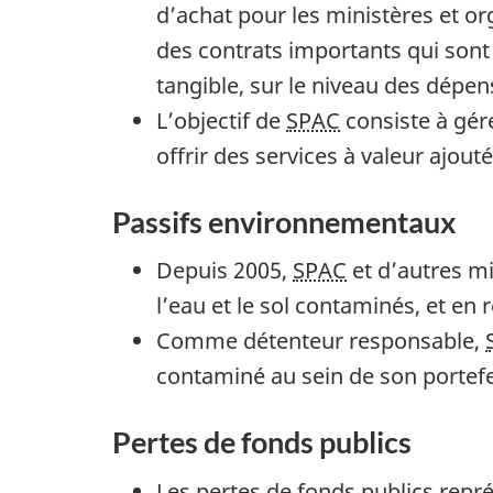
d’achat pour les ministères et o
é
des contrats importants qui sont 
r
tangible, sur le niveau des dépen
a
L’objectif de
SPAC
consiste à gére
t
offrir des services à valeur ajou
i
o
Passifs environnementaux
n
Depuis 2005,
SPAC
et d’autres mi
s
l’eau et le sol contaminés, et en 
g
Comme détenteur responsable,
o
contaminé au sein de son portefe
u
v
Pertes de fonds publics
e
r
Les pertes de fonds publics repré