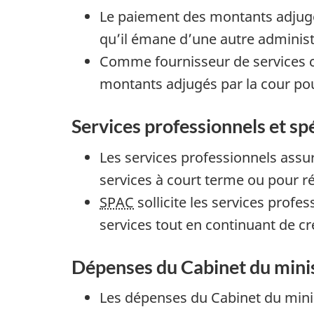
Le paiement des montants adjugés 
g
qu’il émane d’une autre administ
é
Comme fournisseur de services co
t
montants adjugés par la cour pou
a
i
Services professionnels et sp
r
e
Les services professionnels assu
s
services à court terme ou pour 
SPAC
sollicite les services profes
:
services tout en continuant de c
Dépenses du Cabinet du mini
1
2
Les dépenses du Cabinet du minis