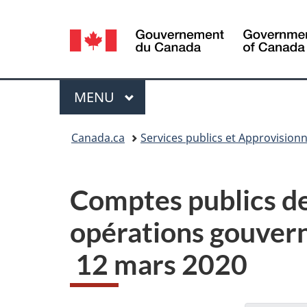
Sélection
de
la
Menu
MENU
PRINCIPAL
langue
Vous
Canada.ca
Services publics et Approvisio
êtes
ici :
Comptes publics d
opérations gouvern
12 mars 2020
N