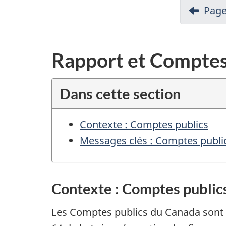
Page
a
v
i
Rapport et Comptes
g
a
Dans cette section
t
i
Contexte : Comptes publics
o
Messages clés : Comptes publi
n
p
o
Contexte : Comptes public
u
r
Les Comptes publics du Canada sont u
d