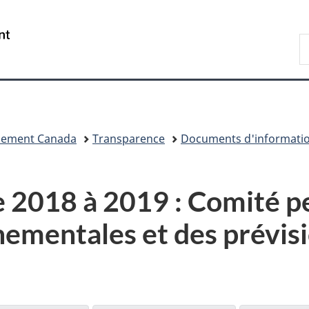
Passer
Passer
Passer
au
à
à
/
R
contenu
«
la
Government
d
principal
Au
version
of
C
sujet
HTML
Canada
du
simplifiée
gouvernement
»
nnement Canada
Transparence
Documents d'informati
e 2018 à 2019 : Comité 
ementales et des prévisi