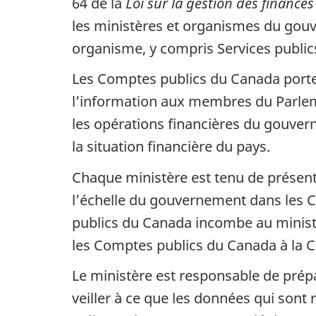
64 de la
Loi sur la gestion des finance
o
les ministères et organismes du gouve
c
organisme, y compris Services publi
u
Les Comptes publics du Canada porten
m
l’information aux membres du Parleme
e
les opérations financières du gouver
n
la situation financière du pays.
t
«
Chaque ministère est tenu de présent
C
l’échelle du gouvernement dans les 
o
publics du Canada incombe au ministr
m
les Comptes publics du Canada à l
i
Le ministère est responsable de prép
t
veiller à ce que les données qui son
é