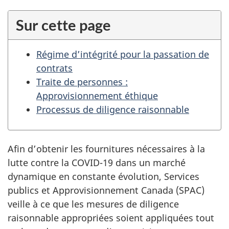
t
i
Sur cette page
o
n
Régime d’intégrité pour la passation de
p
contrats
o
Traite de personnes :
u
Approvisionnement éthique
r
Processus de diligence raisonnable
d
o
c
Afin d’obtenir les fournitures nécessaires à la
u
lutte contre la COVID-19 dans un marché
m
dynamique en constante évolution, Services
e
publics et Approvisionnement Canada (SPAC)
n
veille à ce que les mesures de diligence
t
raisonnable appropriées soient appliquées tout
«