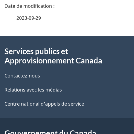
D
a
é
t
2023-09-29
t
i
À
a
o
Services publics et
propos
i
n
Approvisionnement Canada
de
l
p
Contactez-nous
ce
s
o
Relations avec les médias
site
d
u
e
Centre national d'appels de service
r
l
d
a
Gouvernement du Canada