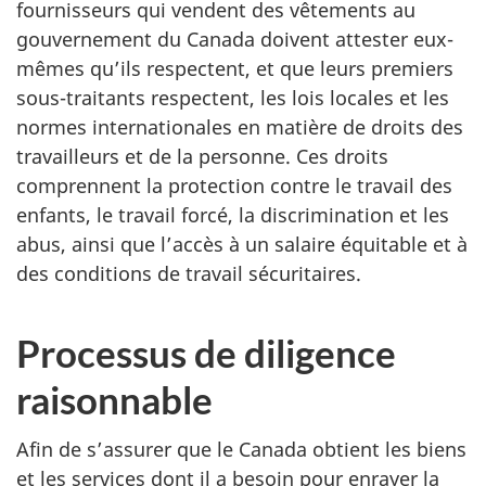
s
fournisseurs qui vendent des vêtements au
p
gouvernement du Canada doivent attester eux-
r
mêmes qu’ils respectent, et que leurs premiers
é
sous-traitants respectent, les lois locales et les
v
normes internationales en matière de droits des
i
travailleurs et de la personne. Ces droits
s
comprennent la protection contre le travail des
i
enfants, le travail forcé, la discrimination et les
o
abus, ainsi que l’accès à un salaire équitable et à
n
des conditions de travail sécuritaires.
s
b
Processus de diligence
u
d
raisonnable
g
é
Afin de s’assurer que le Canada obtient les biens
t
et les services dont il a besoin pour enrayer la