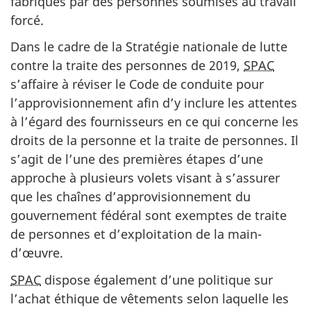
fabriqués par des personnes soumises au travail
e
forcé.
r
Dans le cadre de la Stratégie nationale de lutte
n
contre la traite des personnes de 2019,
SPAC
e
s’affaire à réviser le Code de conduite pour
m
l’approvisionnement afin d’y inclure les attentes
e
à l’égard des fournisseurs en ce qui concerne les
n
droits de la personne et la traite de personnes. Il
t
s’agit de l’une des premières étapes d’une
a
approche à plusieurs volets visant à s’assurer
l
que les chaînes d’approvisionnement du
e
gouvernement fédéral sont exemptes de traite
s
de personnes et d’exploitation de la main-
e
d’œuvre.
t
d
SPAC
dispose également d’une politique sur
e
l’achat éthique de vêtements selon laquelle les