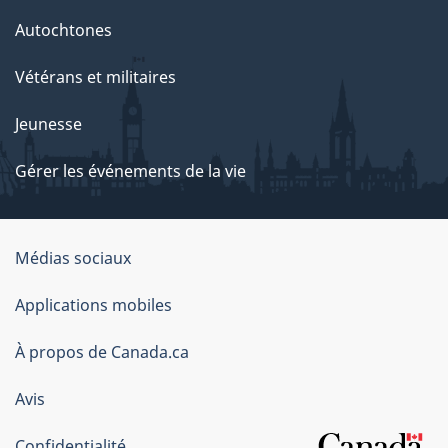
e
Autochtones
n
Vétérans et militaires
t
Jeunesse
d
e
Gérer les événements de la vie
s
o
Organisation
Médias sociaux
du
p
Applications mobiles
gouvernement
é
du
À propos de Canada.ca
Canada
r
Avis
a
Confidentialité