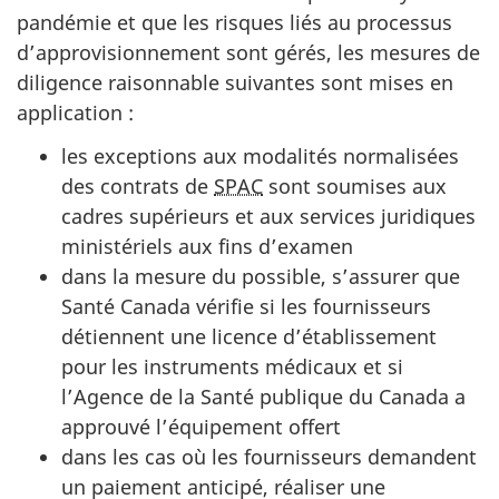
a
pandémie et que les risques liés au processus
i
d’approvisionnement sont gérés, les mesures de
r
diligence raisonnable suivantes sont mises en
e
application :
s
les exceptions aux modalités normalisées
des contrats de
SPAC
sont soumises aux
:
cadres supérieurs et aux services juridiques
ministériels aux fins d’examen
j
dans la mesure du possible, s’assurer que
u
Santé Canada vérifie si les fournisseurs
i
détiennent une licence d’établissement
n
pour les instruments médicaux et si
l’Agence de la Santé publique du Canada a
9
approuvé l’équipement offert
dans les cas où les fournisseurs demandent
2
un paiement anticipé, réaliser une
0