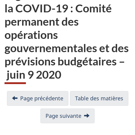
la COVID-19 : Comité
permanent des
opérations
gouvernementales et des
prévisions budgétaires –
juin 9 2020
N
Page précédente
Table des matières
a
v
i
Page suivante
g
a