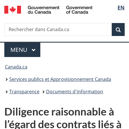
/
Sélec
EN
Passer
Passer
Passer
Government
au
à
à
de
of
contenu
«
la
Canada
Recherche
Rechercher
principal
Au
version
Rec
la
dans
sujet
HTML
Canada.ca
du
simplifiée
langu
Menu
gouvernement
MENU
PRINCIPAL
»
Vous
Canada.ca
êtes
Services publics et Approvisionnement Canada
ici :
Transparence
Documents d'information
Diligence raisonnable à
l’égard des contrats liés à