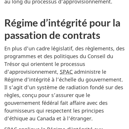
au long du processus d’approvisionnement.
C
Régime d’intégrité pour la
o
m
passation de contrats
i
t
En plus d’un cadre législatif, des règlements, des
é
programmes et des politiques du Conseil du
p
Trésor qui orientent le processus
e
d’approvisionnement,
SPAC
administre le
r
Régime d’intégrité à l’échelle du gouvernement.
m
Il s’agit d’un système de radiation fondé sur des
a
règles, conçu pour s’assurer que le
n
gouvernement fédéral fait affaire avec des
e
fournisseurs qui respectent les principes
n
d’éthique au Canada et à l’étranger.
t