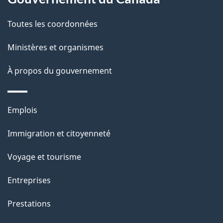
o
p
c
Toutes les coordonnées
a
u
Ministères et organismes
g
m
À propos du gouvernement
e
e
n
Thèmes
Emplois
et
t
Immigration et citoyenneté
sujets
«
Voyage et tourisme
Entreprises
C
Prestations
o