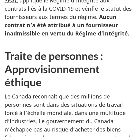
SPAC
applique le Régime d’intégrité aux
d
contrats liés à la COVID-19 et vérifie le statut des
e
fournisseurs aux termes du régime.
Aucun
s
contrat n’a été attribué à un fournisseur
o
inadmissible en vertu du Régime d’intégrité.
p
é
r
Traite de personnes :
a
Approvisionnement
t
i
éthique
o
n
Le Canada reconnaît que des millions de
s
personnes sont dans des situations de travail
g
forcé à l’échelle mondiale, dans une multitude
o
d’industries. Le gouvernement du Canada
u
n’échappe pas au risque d’acheter des biens
v