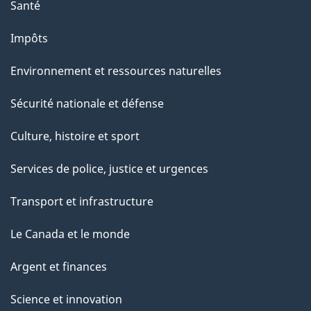
Santé
m
Impôts
i
t
Environnement et ressources naturelles
é
Sécurité nationale et défense
p
Culture, histoire et sport
e
Services de police, justice et urgences
r
Transport et infrastructure
m
Le Canada et le monde
a
Argent et finances
n
Science et innovation