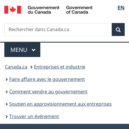
/
Sélec
EN
Passer
Government
à
de
of
la
Canada
Recherche
Rechercher
version
Rec
la
dans
HTML
Canada.ca
simplifiée
langu
Menu
PRINCIPALES
MENU
Vous
Canada.ca
Entreprises et industrie
êtes
Faire affaire avec le gouvernement
ici
Comment vendre au gouvernement
:
Soutien en approvisionnement aux entreprises
Trouver un événement