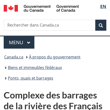
/
Sélec
EN
Passer
Passer
Passer
Government
au
à
à
de
of
contenu
«
la
Canada
Recherche
Rechercher
principal
Au
version
Rec
la
dans
sujet
HTML
Canada.ca
du
simplifiée
langu
Menu
gouvernement
MENU
PRINCIPAL
»
Vous
Canada.ca
À propos du gouvernement
êtes
Biens et immeubles fédéraux
ici :
Ponts, quais et barrages
Complexe des barrages
de la rivière des Français