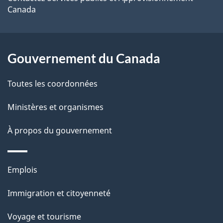
e
Canada
l
a
Gouvernement du Canada
p
a
Toutes les coordonnées
g
Ministères et organismes
e
À propos du gouvernement
Thèmes
Emplois
et
Immigration et citoyenneté
sujets
Voyage et tourisme