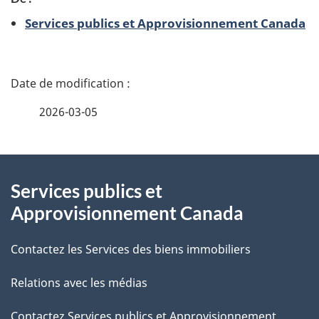
Services publics et Approvisionnement Canada
D
é
2026-03-05
t
À
a
Services publics et
propos
i
Approvisionnement Canada
de
l
Contactez les Services des biens immobiliers
ce
s
Relations avec les médias
site
d
Contactez Services publics et Approvisionnement