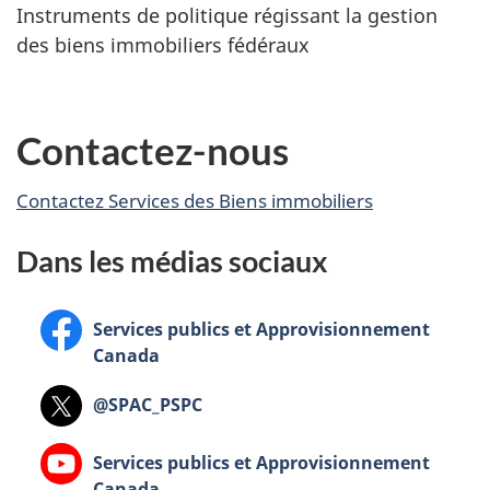
Instruments de politique régissant la gestion
des biens immobiliers fédéraux
E
Contactez-nous
n
Contactez Services des Biens immobiliers
v
Dans les médias sociaux
e
d
Facebook :
Services publics et Approvisionnement
Canada
e
Twitter :
@SPAC_PSPC
t
Youtube :
Services publics et Approvisionnement
t
Canada