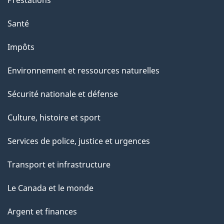
Prestations
s
u
Santé
r
Impôts
c
e
Environnement et ressources naturelles
t
Sécurité nationale et défense
t
e
Culture, histoire et sport
p
Services de police, justice et urgences
a
g
Transport et infrastructure
e
Le Canada et le monde
Argent et finances