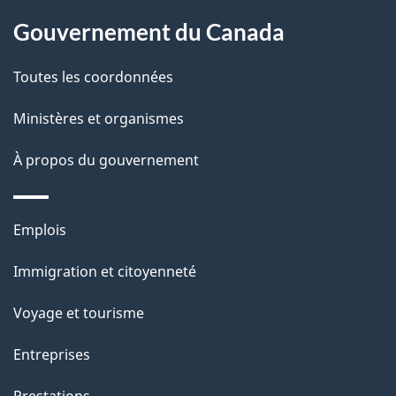
À
s
t
Gouvernement du Canada
propos
r
d
de
e
Toutes les coordonnées
e
r
ce
Ministères et organismes
l
é
site
t
À propos du gouvernement
a
r
p
o
Thèmes
Emplois
a
a
et
c
Immigration et citoyenneté
g
sujets
t
Voyage et tourisme
e
i
o
Entreprises
n