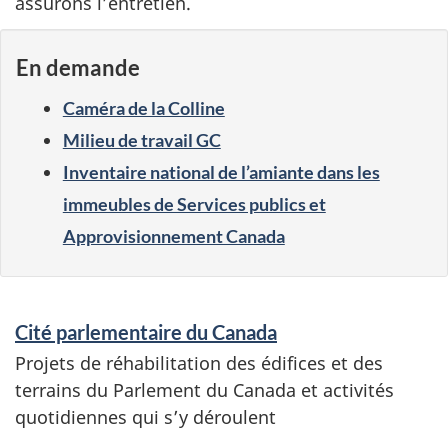
s
assurons l’entretien.
i
En demande
m
Caméra de la Colline
m
Milieu de travail GC
Inventaire national de l’amiante dans les
o
immeubles de Services publics et
b
Approvisionnement Canada
i
l
S
Cité parlementaire du Canada
e
i
Projets de réhabilitation des édifices et des
r
terrains du Parlement du Canada et activités
e
v
quotidiennes qui s’y déroulent
r