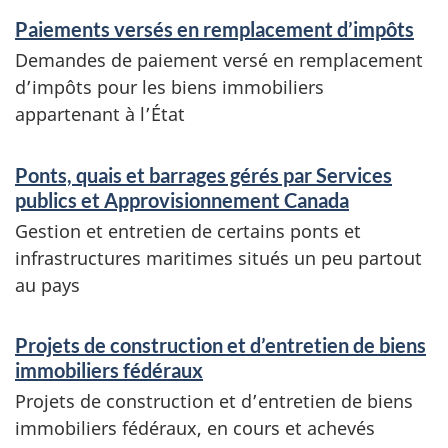
i
Paiements versés en remplacement d’impôts
s
c
Demandes de paiement versé en remplacement
e
f
d’impôts pour les biens immobiliers
s
appartenant à l’État
é
e
d
Ponts, quais et barrages gérés par Services
t
publics et Approvisionnement Canada
é
r
Gestion et entretien de certains ponts et
r
e
infrastructures maritimes situés un peu partout
au pays
n
a
s
u
Projets de construction et d’entretien de biens
e
immobiliers fédéraux
x
i
Projets de construction et d’entretien de biens
immobiliers fédéraux, en cours et achevés
g