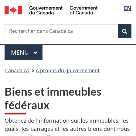
/
Sélec
EN
Passer
Passer
Passer
Government
au
à
à
de
of
contenu
«
la
Canada
Recherche
Rechercher
principal
Au
version
Rec
la
dans
sujet
HTML
Canada.ca
du
simplifiée
langu
Menu
gouvernement
MENU
PRINCIPAL
»
Vous
Canada.ca
À propos du gouvernement
êtes
B
Biens et immeubles
ici :
i
fédéraux
e
Obtenez de l’information sur les immeubles, les
n
quais, les barrages et les autres biens dont nous