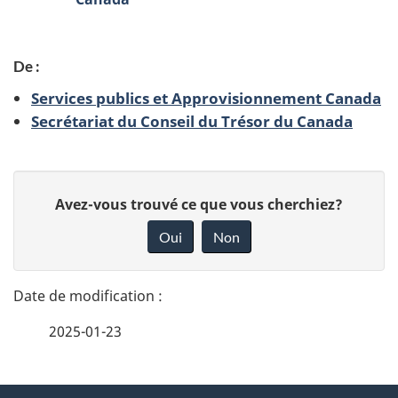
e
De :
Services publics et Approvisionnement Canada
Secrétariat du Conseil du Trésor du Canada
D
D
Avez-vous trouvé ce que vous cherchiez?
é
o
Oui
Non
n
t
n
a
e
2025-01-23
i
z
v
l
o