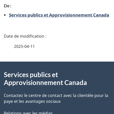
De :
Services publics et Approvisionnement Canada
D
é
2025-04-11
t
À
a
Services publics et
propos
i
Approvisionnement Canada
de
l
Contactez le centre de contact avec la clientèle pour la
ce
s
paye et les avantages sociaux
site
d
Relations avec les médias