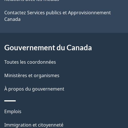
e
Contactez Services publics et Approvisionnement
l
Canada
a
p
Gouvernement du Canada
a
Toutes les coordonnées
g
Ministères et organismes
e
À propos du gouvernement
Thèmes
Emplois
et
Immigration et citoyenneté
sujets