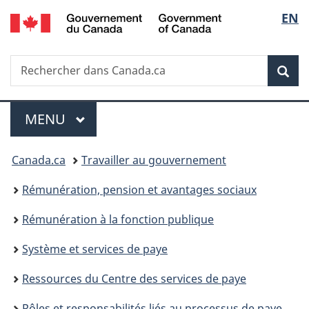
/
Sélec
EN
Passer
Passer
Passer
Government
au
à
à
de
of
contenu
«
la
Canada
Recherche
Rechercher
principal
Au
version
Rec
la
dans
sujet
HTML
Canada.ca
du
simplifiée
langu
Menu
gouvernement
MENU
PRINCIPAL
»
Vous
Canada.ca
Travailler au gouvernement
êtes
Rémunération, pension et avantages sociaux
ici :
Rémunération à la fonction publique
Système et services de paye
Ressources du Centre des services de paye
Rôles et responsabilités liés au processus de paye