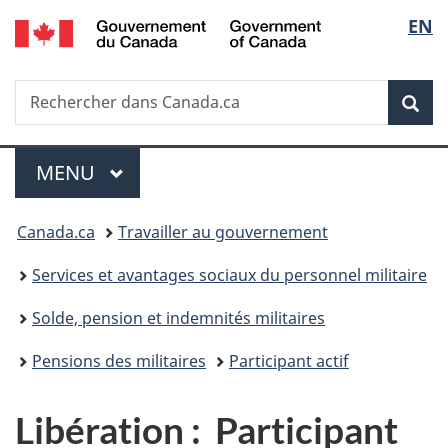
/
Sélec
EN
Passer
Passer
Passer
Government
au
à
à
de
of
contenu
«
la
Canada
Recherche
Rechercher
principal
Au
version
Rec
la
dans
sujet
HTML
Canada.ca
du
simplifiée
langu
Menu
gouvernement
MENU
PRINCIPAL
»
Vous
Canada.ca
Travailler au gouvernement
êtes
Services et avantages sociaux du personnel militaire
ici :
Solde, pension et indemnités militaires
Pensions des militaires
Participant actif
Libération : Participant