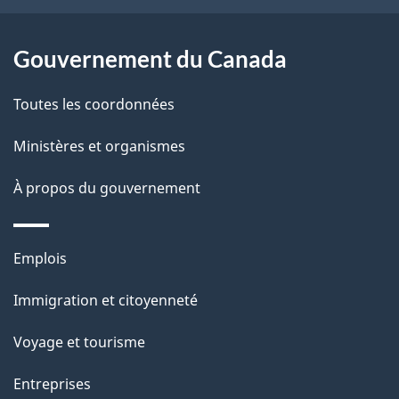
c
g
t
Gouvernement du Canada
e
i
o
Toutes les coordonnées
n
Ministères et organismes
s
u
À propos du gouvernement
r
c
Thèmes
e
Emplois
et
t
Immigration et citoyenneté
sujets
t
e
Voyage et tourisme
p
Entreprises