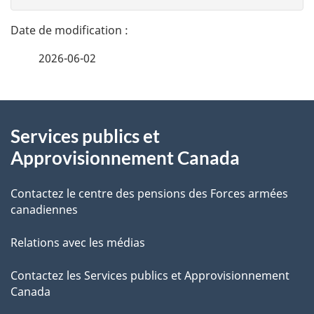
t
n
a
e
2026-06-02
i
z
v
l
o
À
s
t
Services publics et
propos
r
d
Approvisionnement Canada
de
e
e
r
Contactez le centre des pensions des Forces armées
ce
canadiennes
l
é
site
t
a
Relations avec les médias
r
p
Contactez les Services publics et Approvisionnement
o
Canada
a
a