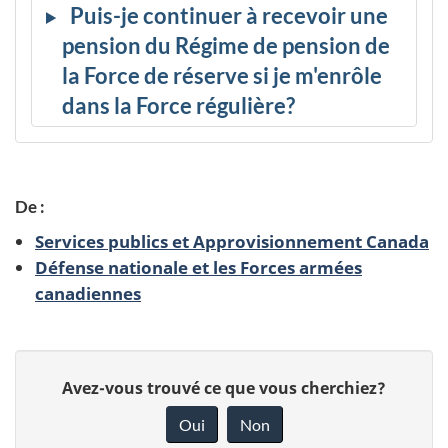
Puis-je continuer à recevoir une
pension du Régime de pension de
la Force de réserve si je m'enrôle
dans la Force régulière?
De :
Services publics et Approvisionnement Canada
Défense nationale et les Forces armées
canadiennes
D
D
Avez-vous trouvé ce que vous cherchiez?
é
o
Oui
Non
n