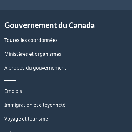
a
a
c
g
t
Gouvernement du Canada
e
i
o
Toutes les coordonnées
n
Ministères et organismes
s
u
À propos du gouvernement
r
c
Thèmes
e
Emplois
et
t
Immigration et citoyenneté
sujets
t
e
Voyage et tourisme
p