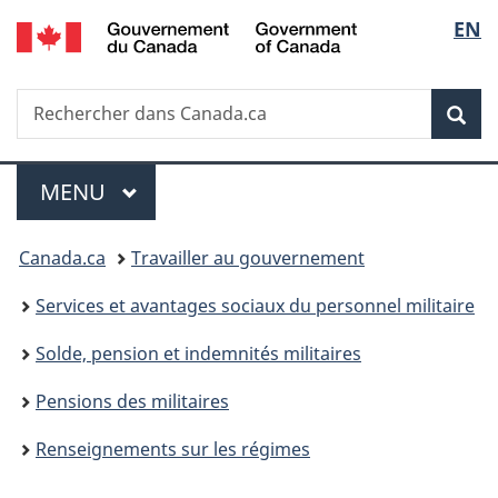
/
Sélec
EN
Passer
Passer
Passer
Government
au
à
à
de
of
contenu
«
la
Canada
Recherche
Rechercher
principal
Au
version
Rec
la
dans
sujet
HTML
Canada.ca
du
simplifiée
langu
Menu
gouvernement
MENU
PRINCIPAL
»
Vous
Canada.ca
Travailler au gouvernement
êtes
Services et avantages sociaux du personnel militaire
ici :
Solde, pension et indemnités militaires
Pensions des militaires
Renseignements sur les régimes