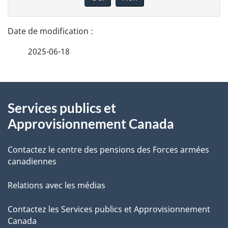
n
t
n
a
e
2025-06-18
i
z
v
l
o
À
s
t
Services publics et
propos
r
d
Approvisionnement Canada
de
e
e
r
Contactez le centre des pensions des Forces armées
ce
canadiennes
l
é
site
t
a
Relations avec les médias
r
p
Contactez les Services publics et Approvisionnement
o
Canada