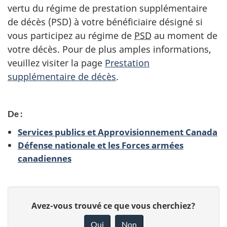
vertu du régime de prestation supplémentaire
de décès (PSD) à votre bénéficiaire désigné si
vous participez au régime de
PSD
au moment de
votre décès. Pour de plus amples informations,
veuillez visiter la page
Prestation
supplémentaire de décès
.
De :
Services publics et Approvisionnement Canada
Défense nationale et les Forces armées
canadiennes
D
D
Avez-vous trouvé ce que vous cherchiez?
é
o
Oui
Non