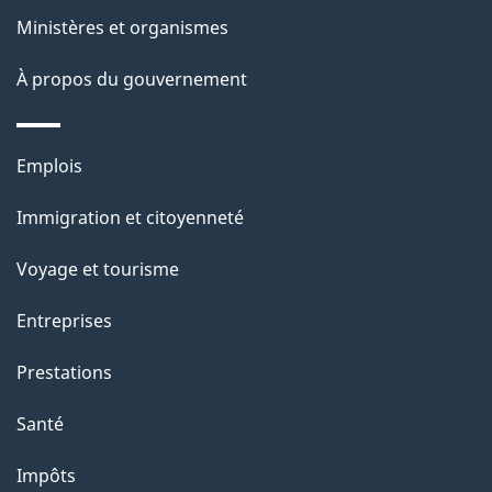
p
Ministères et organismes
a
À propos du gouvernement
g
e
Thèmes
Emplois
et
Immigration et citoyenneté
sujets
Voyage et tourisme
Entreprises
Prestations
Santé
Impôts