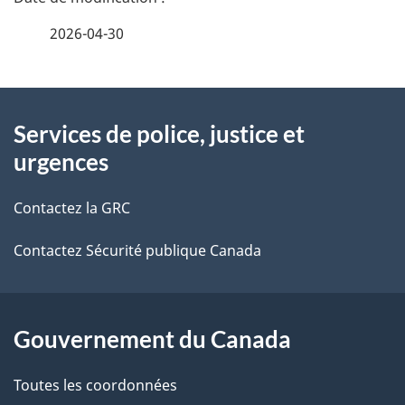
é
2026-04-30
t
À
a
Services de police, justice et
propos
i
urgences
de
l
Contactez la GRC
ce
s
Contactez Sécurité publique Canada
site
d
e
l
Gouvernement du Canada
a
Toutes les coordonnées