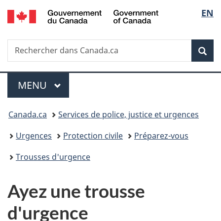
/
Sélec
EN
Passer
Passer
Passer
Government
au
à
à
de
of
contenu
«
la
Canada
Recherche
Rechercher
principal
Au
version
Rec
la
dans
sujet
HTML
Canada.ca
du
simplifiée
langu
Menu
gouvernement
MENU
PRINCIPAL
»
Vous
Canada.ca
Services de police, justice et urgences
êtes
Urgences
Protection civile
Préparez-vous
ici :
Trousses d'urgence
Ayez une trousse
d'urgence