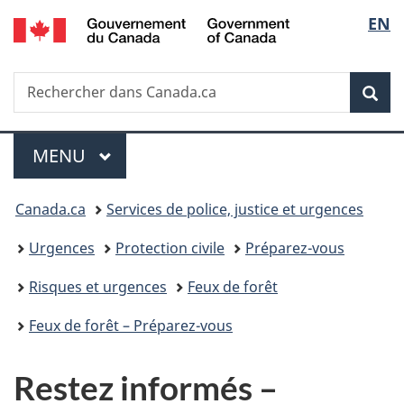
/
Sélec
EN
Passer
Passer
Passer
Government
au
à
à
de
of
contenu
«
la
Canada
Recherche
Rechercher
principal
Au
version
Rec
la
dans
sujet
HTML
Canada.ca
du
simplifiée
langu
Menu
gouvernement
MENU
PRINCIPAL
»
Vous
Canada.ca
Services de police, justice et urgences
êtes
Urgences
Protection civile
Préparez-vous
ici :
Risques et urgences
Feux de forêt
Feux de forêt – Préparez-vous
Restez informés –