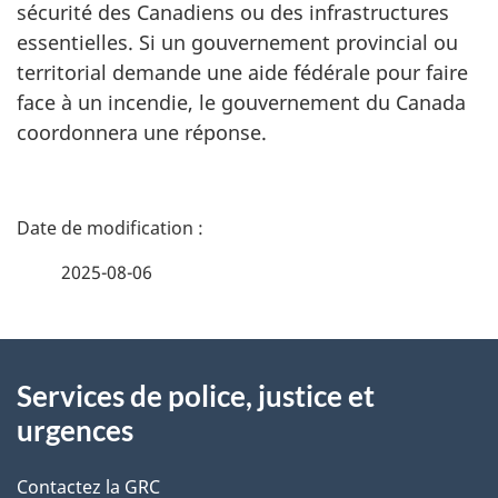
sécurité des Canadiens ou des infrastructures
essentielles. Si un gouvernement provincial ou
territorial demande une aide fédérale pour faire
face à un incendie, le gouvernement du Canada
coordonnera une réponse.
D
é
2025-08-06
t
À
a
Services de police, justice et
propos
i
urgences
de
l
Contactez la GRC