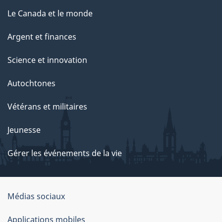
Le Canada et le monde
Argent et finances
Science et innovation
Autochtones
Vétérans et militaires
Jeunesse
Gérer les événements de la vie
Organisation
Médias sociaux
du
Applications mobiles