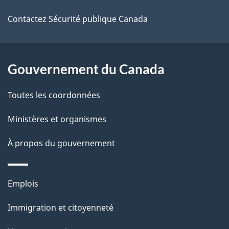
ce
s
Contactez Sécurité publique Canada
site
d
e
l
Gouvernement du Canada
a
Toutes les coordonnées
p
Ministères et organismes
a
À propos du gouvernement
g
e
Thèmes
Emplois
et
Immigration et citoyenneté
sujets