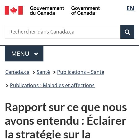
/
Sélec
EN
Passer
Passer
Passer
Government
au
à
à
de
of
contenu
«
la
Canada
Recherche
Rechercher
principal
Au
version
Rec
la
dans
sujet
HTML
Canada.ca
du
simplifiée
langu
Menu
gouvernement
MENU
PRINCIPAL
»
Vous
Canada.ca
Santé
Publications – Santé
êtes
Publications : Maladies et affections
ici :
Rapport sur ce que nous
avons entendu : Éclairer
la stratégie sur la