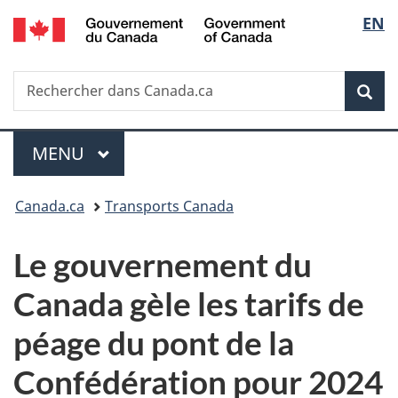
/
Sélec
EN
Passer
Passer
Passer
Government
au
à
à
de
of
contenu
«
la
Canada
Recherche
Rechercher
principal
Au
version
Rec
la
dans
sujet
HTML
Canada.ca
du
simplifiée
langu
Menu
gouvernement
MENU
PRINCIPAL
»
Vous
Canada.ca
Transports Canada
êtes
Le gouvernement du
ici :
Canada gèle les tarifs de
péage du pont de la
Confédération pour 2024