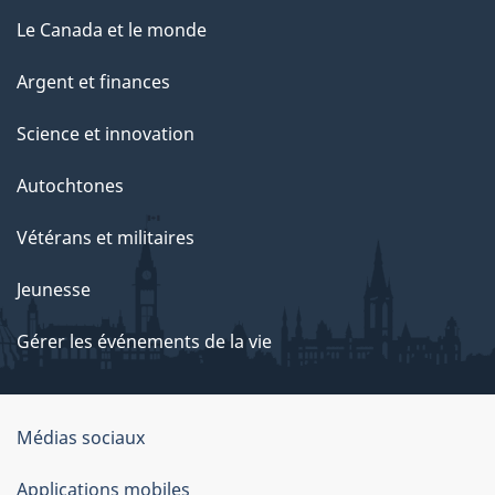
Le Canada et le monde
Argent et finances
Science et innovation
Autochtones
Vétérans et militaires
Jeunesse
Gérer les événements de la vie
Organisation
Médias sociaux
du
Applications mobiles