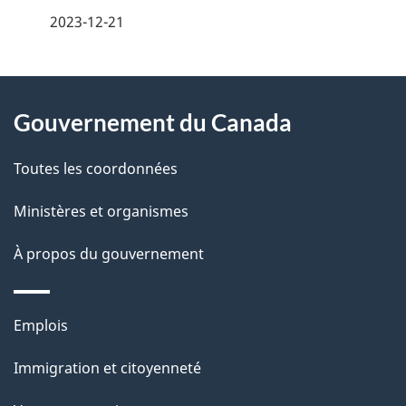
é
2023-12-21
t
À
a
Gouvernement du Canada
propos
i
de
l
Toutes les coordonnées
ce
s
Ministères et organismes
site
d
À propos du gouvernement
e
l
Thèmes
Emplois
et
a
Immigration et citoyenneté
sujets