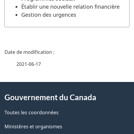
Établir une nouvelle relation financière
Gestion des urgences
D
é
2021-06-17
t
a
À
i
Gouvernement du Canada
propos
l
de
Toutes les coordonnées
s
ce
Ministères et organismes
d
site