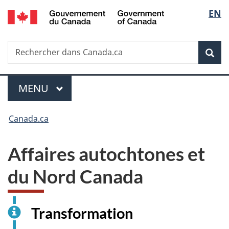
/
Sélecti
EN
Passer
Passer
Passer
Government
au
à
à
de
of
contenu
«
la
Canada
Recherche
Rechercher
la
principal
Au
version
Rec
dans
sujet
HTML
langue
Canada.ca
du
simplifiée
gouvernement
MENU
PRINCIPAL
Menu
»
Vous
Canada.ca
êtes
ici :
Affaires autochtones et
du Nord Canada
Transformation