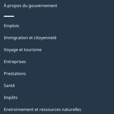
e
À propos du gouvernement
l
a
Thèmes
Emplois
p
et
Immigration et citoyenneté
a
sujets
g
Voyage et tourisme
e
Entreprises
Prestations
Santé
Impôts
Environnement et ressources naturelles