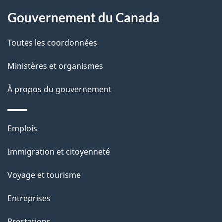
À
a
Gouvernement du Canada
propos
i
de
l
Toutes les coordonnées
ce
s
Ministères et organismes
site
d
À propos du gouvernement
e
l
Thèmes
Emplois
et
a
Immigration et citoyenneté
sujets
p
Voyage et tourisme
a
Entreprises
g
Prestations