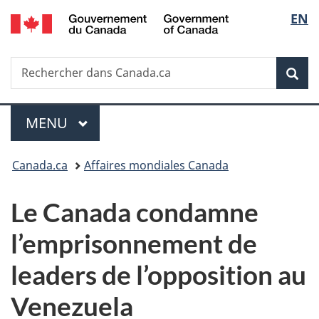
/
Sélec
EN
Passer
Passer
Passer
Government
au
à
à
de
of
contenu
«
la
Canada
Recherche
Rechercher
principal
Au
version
Rec
la
dans
sujet
HTML
Canada.ca
du
simplifiée
langu
Menu
gouvernement
MENU
PRINCIPAL
»
Vous
Canada.ca
Affaires mondiales Canada
êtes
Le Canada condamne
ici :
l’emprisonnement de
leaders de l’opposition au
Venezuela