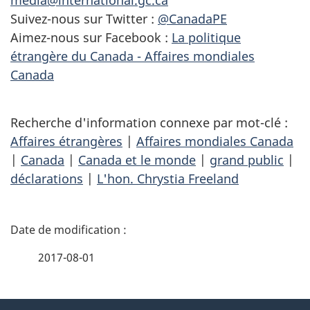
media@international.gc.ca
Suivez-nous sur Twitter :
@CanadaPE
Aimez-nous sur Facebook :
La politique
étrangère du Canada - Affaires mondiales
Canada
Recherche d'information connexe par mot-clé :
Affaires étrangères
|
Affaires mondiales Canada
|
Canada
|
Canada et le monde
|
grand public
|
déclarations
|
L'hon. Chrystia Freeland
D
é
2017-08-01
t