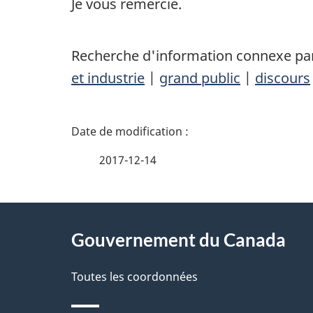
Je vous remercie.
Recherche d'information connexe par
et industrie
|
grand public
|
discours
D
é
2017-12-14
t
À
a
Gouvernement du Canada
propos
i
de
Toutes les coordonnées
l