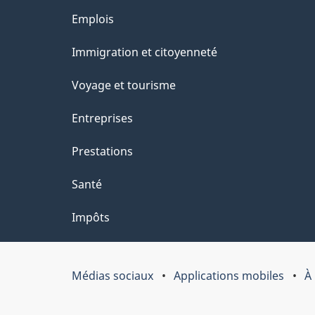
ce
s
Thèmes
Emplois
site
d
et
Immigration et citoyenneté
sujets
e
Voyage et tourisme
l
Entreprises
a
Prestations
p
Santé
a
Impôts
g
e
Médias sociaux
Applications mobiles
À
Organisation
du