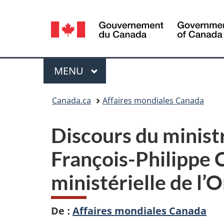
Sélection
de
la
Menu
MENU
PRINCIPAL
langue
Vous
Canada.ca
Affaires mondiales Canada
êtes
Discours du minist
ici :
François-Philippe 
ministérielle de l
De :
Affaires mondiales Canada