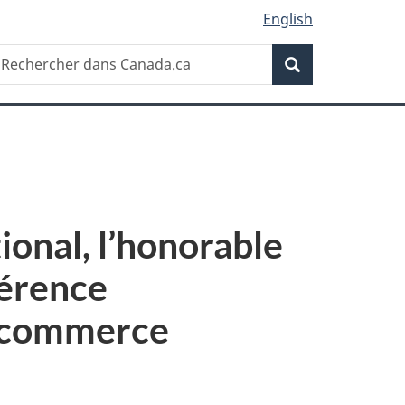
English
Recherche
echercher
Recherche
ans
anada.ca
onal, l’honorable
érence
u commerce