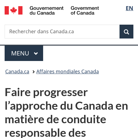
/
Sélec
EN
Passer
Passer
Passer
Government
au
à
à
de
of
contenu
«
la
Canada
Recherche
Rechercher
principal
Au
version
Rec
la
dans
sujet
HTML
Canada.ca
du
simplifiée
langu
Menu
gouvernement
MENU
PRINCIPAL
»
Vous
Canada.ca
Affaires mondiales Canada
êtes
Faire progresser
ici :
l’approche du Canada en
matière de conduite
responsable des