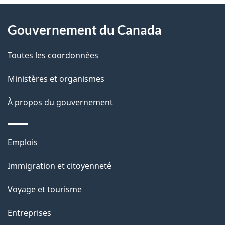
À
a
Gouvernement du Canada
propos
i
de
l
Toutes les coordonnées
ce
s
Ministères et organismes
site
d
À propos du gouvernement
e
l
Thèmes
Emplois
et
a
Immigration et citoyenneté
sujets
p
Voyage et tourisme
a
Entreprises