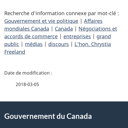
Recherche d'information connexe par mot-clé :
Gouvernement et vie politique
|
Affaires
mondiales Canada
|
Canada
|
Négociations et
accords de commerce
|
entreprises
|
grand
public
|
médias
|
discours
|
L'hon. Chrystia
Freeland
D
é
2018-03-05
t
À
a
Gouvernement du Canada
propos
i