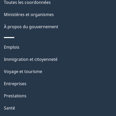
de
l
Toutes les coordonnées
ce
s
Ministères et organismes
site
d
À propos du gouvernement
e
l
Thèmes
Emplois
et
a
Immigration et citoyenneté
sujets
p
Voyage et tourisme
a
Entreprises
g
Prestations
e
Santé