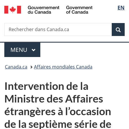
/
Sélec
EN
Passer
Passer
Passer
Government
au
à
à
de
of
contenu
«
la
Canada
Recherche
Rechercher
principal
Au
version
Rec
la
dans
sujet
HTML
Canada.ca
du
simplifiée
langu
Menu
gouvernement
MENU
PRINCIPAL
»
Vous
Canada.ca
Affaires mondiales Canada
êtes
Intervention de la
ici :
Ministre des Affaires
étrangères à l’occasion
de la septième série de