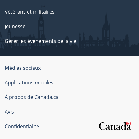
Vétérans et militaires
Jeunesse
Gérer les événements de la vie
Organisation
Médias sociaux
du
Applications mobiles
gouvernement
du
À propos de Canada.ca
Canada
Avis
Confidentialité