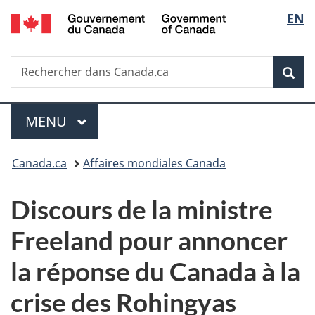
/
Sélec
EN
Passer
Passer
Passer
Government
au
à
à
de
of
contenu
«
la
Canada
Recherche
Rechercher
principal
Au
version
Rec
la
dans
sujet
HTML
Canada.ca
du
simplifiée
langu
Menu
gouvernement
MENU
PRINCIPAL
»
Vous
Canada.ca
Affaires mondiales Canada
êtes
Discours de la ministre
ici :
Freeland pour annoncer
la réponse du Canada à la
crise des Rohingyas