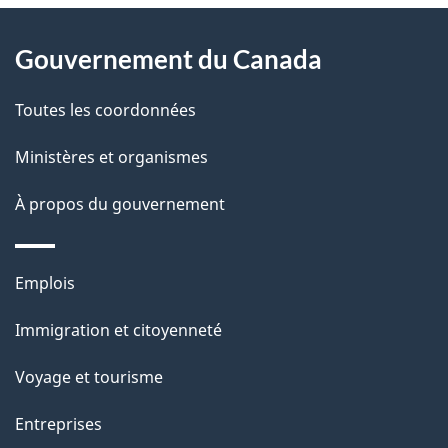
À
a
Gouvernement du Canada
propos
i
de
l
Toutes les coordonnées
ce
s
Ministères et organismes
site
d
À propos du gouvernement
e
l
Thèmes
Emplois
et
a
Immigration et citoyenneté
sujets
p
Voyage et tourisme
a
Entreprises