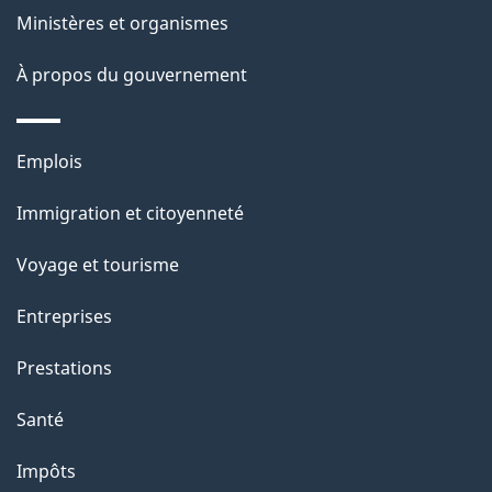
ce
s
Ministères et organismes
site
d
À propos du gouvernement
e
l
Thèmes
Emplois
et
a
Immigration et citoyenneté
sujets
p
Voyage et tourisme
a
Entreprises
g
Prestations
e
Santé
Impôts