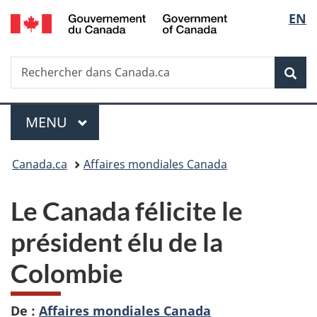
/
Sélec
EN
Passer
Passer
Passer
Government
au
à
à
de
of
contenu
«
la
Canada
Recherche
Rechercher
principal
Au
version
Rec
la
dans
sujet
HTML
Canada.ca
du
simplifiée
langu
Menu
gouvernement
MENU
PRINCIPAL
»
Vous
Canada.ca
Affaires mondiales Canada
êtes
Le Canada félicite le
ici :
président élu de la
Colombie
De :
Affaires mondiales Canada