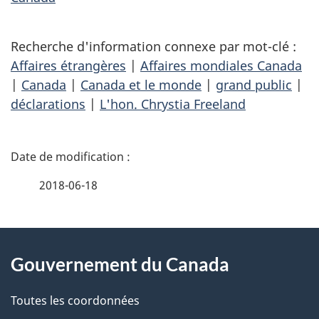
Recherche d'information connexe par mot-clé :
Affaires étrangères
|
Affaires mondiales Canada
|
Canada
|
Canada et le monde
|
grand public
|
déclarations
|
L'hon. Chrystia Freeland
D
é
2018-06-18
t
À
a
Gouvernement du Canada
propos
i
de
l
Toutes les coordonnées