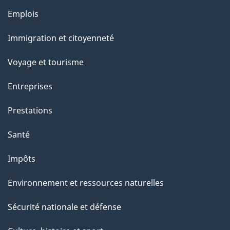
l
Thèmes
Emplois
et
a
Immigration et citoyenneté
sujets
p
Voyage et tourisme
a
Entreprises
g
Prestations
e
Santé
Impôts
Environnement et ressources naturelles
Sécurité nationale et défense