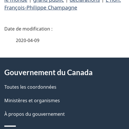
François-Philippe Champagne
D
é
2020-04-09
t
À
a
Gouvernement du Canada
propos
i
de
l
Toutes les coordonnées
ce
s
Ministères et organismes
site
d
À propos du gouvernement
e