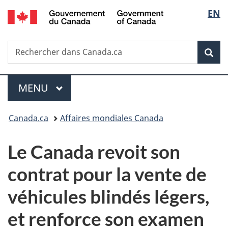
/
Sélec
EN
Passer
Passer
Passer
Government
au
à
à
de
of
contenu
«
la
Canada
Recherche
Rechercher
principal
Au
version
Rec
la
dans
sujet
HTML
Canada.ca
du
simplifiée
langu
Menu
gouvernement
MENU
PRINCIPAL
»
Vous
Canada.ca
Affaires mondiales Canada
êtes
Le Canada revoit son
ici :
contrat pour la vente de
véhicules blindés légers,
et renforce son examen