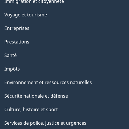
a
Immigration et citoyenneté
sujets
p
Voyage et tourisme
a
Entreprises
g
Prestations
e
Santé
Impôts
Environnement et ressources naturelles
Sécurité nationale et défense
Culture, histoire et sport
Services de police, justice et urgences