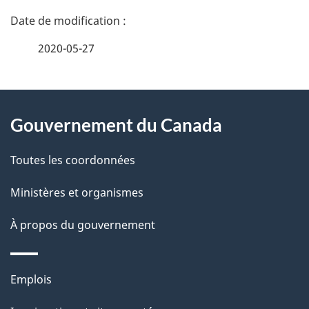
D
é
2020-05-27
t
À
a
Gouvernement du Canada
propos
i
de
l
Toutes les coordonnées
ce
s
Ministères et organismes
site
d
À propos du gouvernement
e
l
Thèmes
Emplois
et