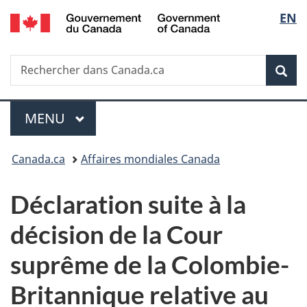
/
Sélec
EN
Passer
Passer
Passer
Government
au
à
à
de
of
contenu
«
la
Canada
Recherche
Rechercher
principal
Au
version
Rec
la
dans
sujet
HTML
Canada.ca
du
simplifiée
langu
Menu
gouvernement
MENU
PRINCIPAL
»
Vous
Canada.ca
Affaires mondiales Canada
êtes
Déclaration suite à la
ici :
décision de la Cour
suprême de la Colombie-
Britannique relative au