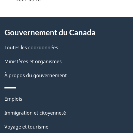
t
À
a
Gouvernement du Canada
propos
i
de
l
Toutes les coordonnées
ce
s
Ministères et organismes
site
d
À propos du gouvernement
e
l
Thèmes
Emplois
et
a
Immigration et citoyenneté
sujets
p
Voyage et tourisme