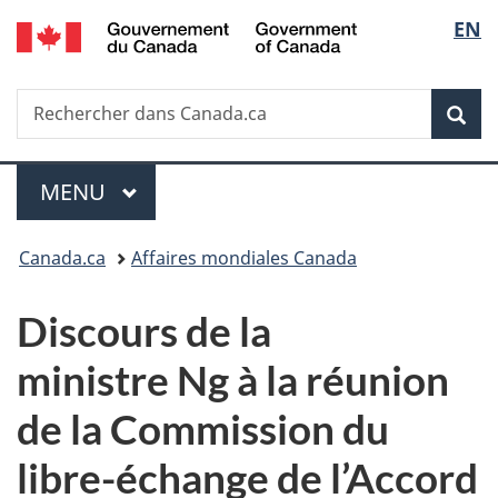
/
Sélec
EN
Passer
Passer
Passer
Government
au
à
à
de
of
contenu
«
la
Canada
Recherche
Rechercher
principal
Au
version
Rec
la
dans
sujet
HTML
Canada.ca
du
simplifiée
langu
Menu
gouvernement
MENU
PRINCIPAL
»
Vous
Canada.ca
Affaires mondiales Canada
êtes
Discours de la
ici :
ministre Ng à la réunion
de la Commission du
libre-échange de l’Accord