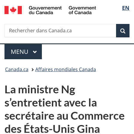
/
Sélec
EN
Passer
Passer
Passer
Government
au
à
à
de
of
contenu
«
la
Canada
Recherche
Rechercher
principal
Au
version
Rec
la
dans
sujet
HTML
Canada.ca
du
simplifiée
langu
Menu
gouvernement
MENU
PRINCIPAL
»
Vous
Canada.ca
Affaires mondiales Canada
êtes
La ministre Ng
ici :
s’entretient avec la
secrétaire au Commerce
des États-Unis Gina