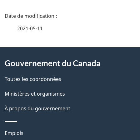
D
é
2021-05-11
t
À
a
Gouvernement du Canada
propos
i
de
l
Toutes les coordonnées
ce
s
Ministères et organismes
site
d
À propos du gouvernement
e
l
Thèmes
Emplois