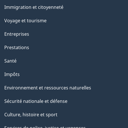
et
a
Immigration et citoyenneté
sujets
p
Voyage et tourisme
a
Entreprises
g
Prestations
e
Santé
Impôts
Environnement et ressources naturelles
Sécurité nationale et défense
Culture, histoire et sport