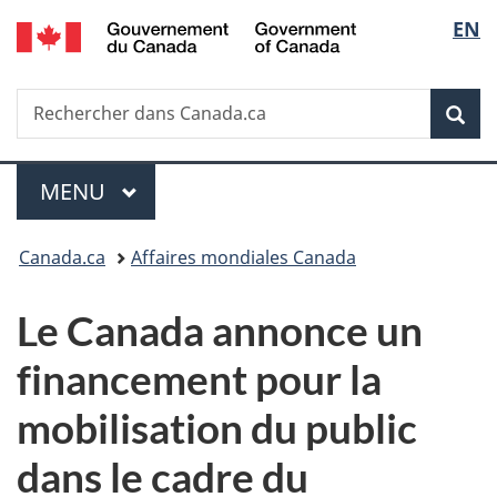
/
Sélec
EN
Passer
Passer
Passer
Government
au
à
à
de
of
contenu
«
la
Canada
Recherche
Rechercher
principal
Au
version
Rec
la
dans
sujet
HTML
Canada.ca
du
simplifiée
langu
Menu
gouvernement
MENU
PRINCIPAL
»
Vous
Canada.ca
Affaires mondiales Canada
êtes
Le Canada annonce un
ici :
financement pour la
mobilisation du public
dans le cadre du