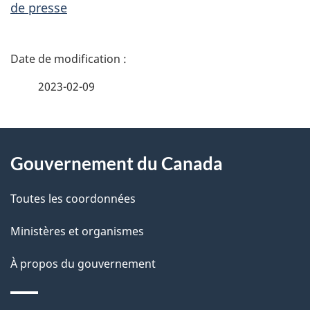
de presse
D
é
2023-02-09
t
À
a
Gouvernement du Canada
propos
i
de
l
Toutes les coordonnées
ce
s
Ministères et organismes
site
d
À propos du gouvernement
e