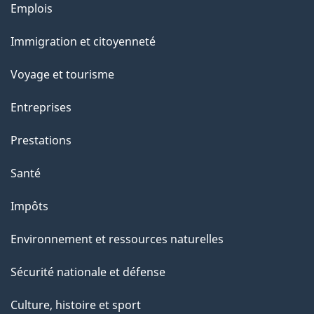
l
Thèmes
Emplois
et
a
Immigration et citoyenneté
sujets
p
Voyage et tourisme
a
Entreprises
g
Prestations
e
Santé
Impôts
Environnement et ressources naturelles
Sécurité nationale et défense
Culture, histoire et sport