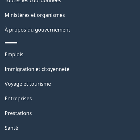
de
l
Toutes les coordonnées
ce
s
Ministères et organismes
site
d
À propos du gouvernement
e
l
Thèmes
Emplois
et
a
Immigration et citoyenneté
sujets
p
Voyage et tourisme
a
Entreprises
g
Prestations
e
Santé