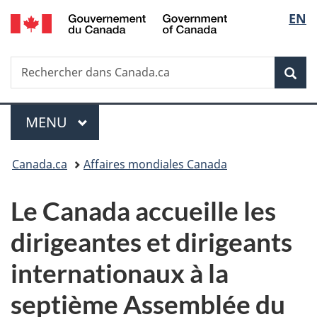
/
Sélec
EN
Passer
Passer
Passer
Government
au
à
à
de
of
contenu
«
la
Canada
Recherche
Rechercher
principal
Au
version
Rec
la
dans
sujet
HTML
Canada.ca
du
simplifiée
langu
Menu
gouvernement
MENU
PRINCIPAL
»
Vous
Canada.ca
Affaires mondiales Canada
êtes
Le Canada accueille les
ici :
dirigeantes et dirigeants
internationaux à la
septième Assemblée du