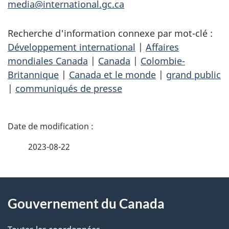
media@international.gc.ca
Recherche d'information connexe par mot-clé :
Développement international
|
Affaires
mondiales Canada
|
Canada
|
Colombie-
Britannique
|
Canada et le monde
|
grand public
|
communiqués de presse
D
é
2023-08-22
t
À
a
Gouvernement du Canada
propos
i