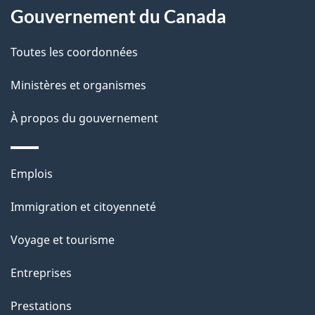
Gouvernement du Canada
propos
i
de
l
Toutes les coordonnées
ce
s
Ministères et organismes
site
d
À propos du gouvernement
e
l
Thèmes
Emplois
et
a
Immigration et citoyenneté
sujets
p
Voyage et tourisme
a
Entreprises
g
Prestations