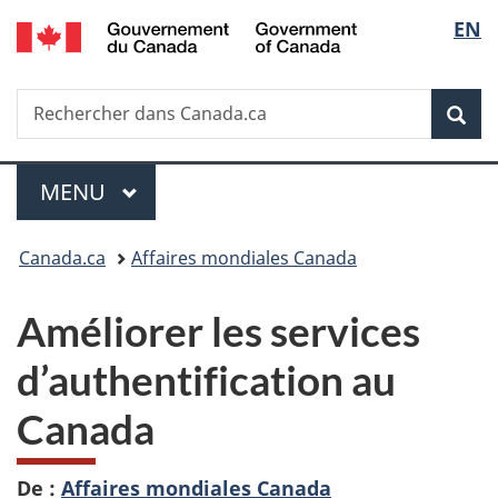
/
Sélec
EN
Passer
Passer
Passer
Government
au
à
à
de
of
contenu
«
la
Canada
Recherche
Rechercher
principal
Au
version
Rec
la
dans
sujet
HTML
Canada.ca
du
simplifiée
langu
Menu
gouvernement
MENU
PRINCIPAL
»
Vous
Canada.ca
Affaires mondiales Canada
êtes
Améliorer les services
ici :
d’authentification au
Canada
De :
Affaires mondiales Canada