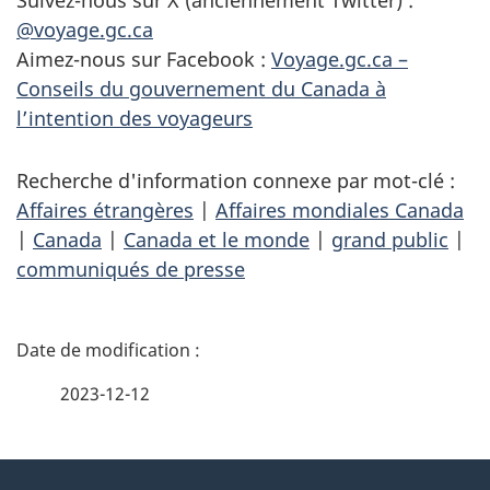
Suivez-nous sur X (anciennement Twitter) :
@voyage.gc.ca
Aimez-nous sur Facebook :
Voyage.gc.ca –
Conseils du gouvernement du Canada à
l’intention des voyageurs
Recherche d'information connexe par mot-clé :
Affaires étrangères
|
Affaires mondiales Canada
|
Canada
|
Canada et le monde
|
grand public
|
communiqués de presse
D
é
2023-12-12
t
À
a