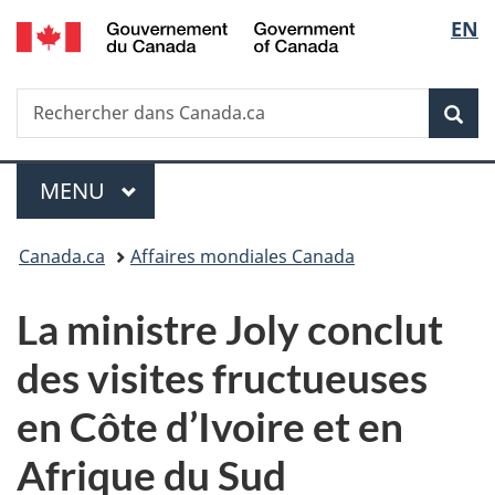
/
Sélec
EN
Passer
Passer
Passer
Government
au
à
à
de
of
contenu
«
la
Canada
Recherche
Rechercher
principal
Au
version
Rec
la
dans
sujet
HTML
Canada.ca
du
simplifiée
langu
Menu
gouvernement
MENU
PRINCIPAL
»
Vous
Canada.ca
Affaires mondiales Canada
êtes
La ministre Joly conclut
ici :
des visites fructueuses
en Côte d’Ivoire et en
Afrique du Sud