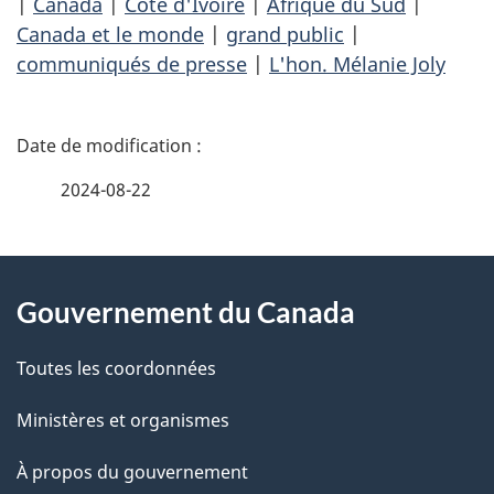
|
Canada
|
Côte d'Ivoire
|
Afrique du Sud
|
Canada et le monde
|
grand public
|
communiqués de presse
|
L'hon. Mélanie Joly
D
é
2024-08-22
t
À
a
Gouvernement du Canada
propos
i
de
l
Toutes les coordonnées
ce
s
Ministères et organismes
site
d
À propos du gouvernement