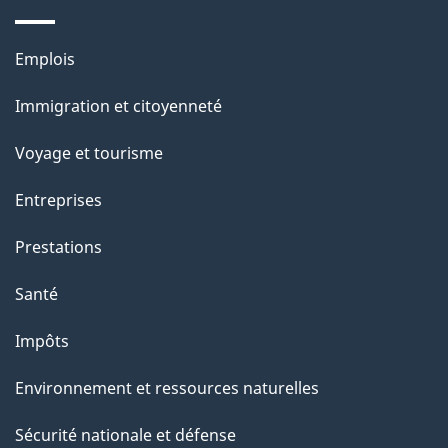
e
l
Thèmes
Emplois
et
a
Immigration et citoyenneté
sujets
p
Voyage et tourisme
a
Entreprises
g
Prestations
e
Santé
Impôts
Environnement et ressources naturelles
Sécurité nationale et défense