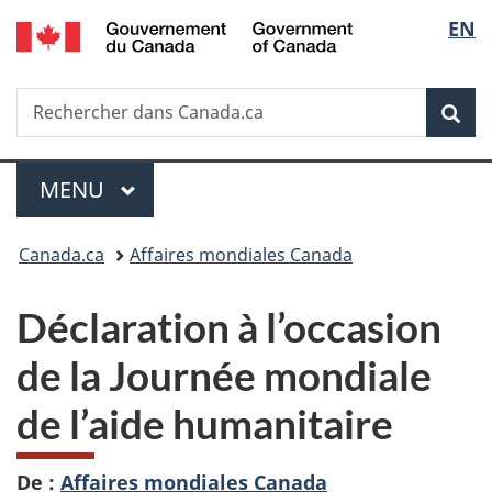
/
Sélec
EN
Passer
Passer
Passer
Government
au
à
à
de
of
contenu
«
la
Canada
Recherche
Rechercher
principal
Au
version
Rec
la
dans
sujet
HTML
Canada.ca
du
simplifiée
langu
Menu
gouvernement
MENU
PRINCIPAL
»
Vous
Canada.ca
Affaires mondiales Canada
êtes
Déclaration à l’occasion
ici :
de la Journée mondiale
de l’aide humanitaire
De :
Affaires mondiales Canada