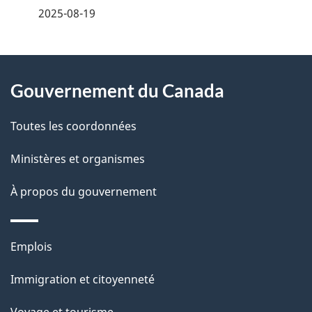
é
2025-08-19
t
À
a
Gouvernement du Canada
propos
i
de
l
Toutes les coordonnées
ce
s
Ministères et organismes
site
d
À propos du gouvernement
e
l
Thèmes
Emplois
et
a
Immigration et citoyenneté
sujets
p