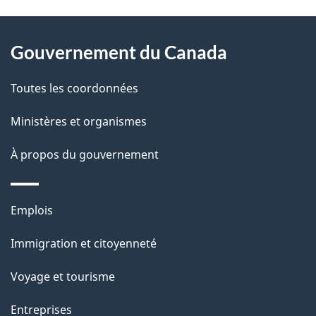
t
À
a
Gouvernement du Canada
propos
i
de
l
Toutes les coordonnées
ce
s
Ministères et organismes
site
d
À propos du gouvernement
e
l
Thèmes
Emplois
et
a
Immigration et citoyenneté
sujets
p
Voyage et tourisme
a
Entreprises