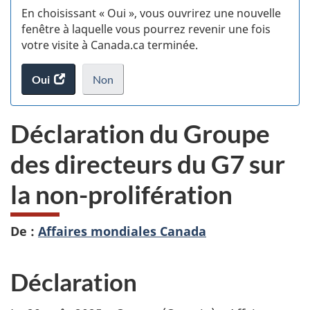
En choisissant « Oui », vous ouvrirez une nouvelle
w
fenêtre à laquelle vous pourrez revenir une fois
votre visite à Canada.ca terminée.
(t
Oui
accéder
Non
d
au
je
.
sondage.
ne
Déclaration du Groupe
veux
pas
des directeurs du G7 sur
participer
au
la non-prolifération
sondage
du
site
De :
Affaires mondiales Canada
web,
Déclaration