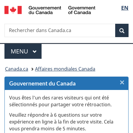
/
Sélec
EN
Passer
Passer
Passer
Passer
Government
au
au
à
à
de
of
Gestionnaire
contenu
«
la
Canada
Recherche
Rechercher
des
principal
Au
version
Rec
la
dans
Invitations
sujet
HTML
Canada.ca
du
simplifiée
langu
Menu
gouvernement
MENU
PRINCIPAL
»
Vous
Canada.ca
Affaires mondiales Canada
êtes
×
F
Gouvernement du Canada
ici :
:
Vous êtes l’un des rares visiteurs qui ont été
sélectionnés pour partager votre rétroaction.
S
Veuillez répondre à 6 questions sur votre
d
expérience en ligne à la fin de votre visite. Cela
vous prendra moins de 5 minutes.
si