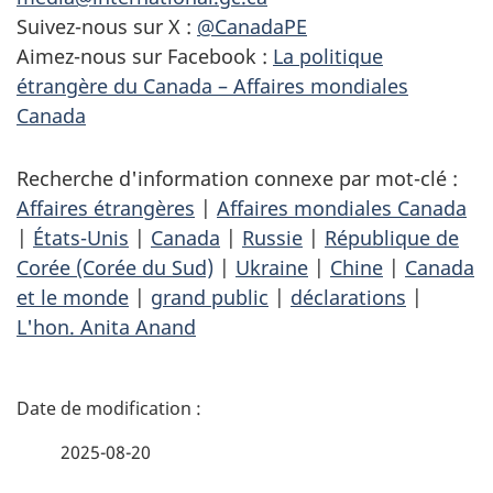
Suivez-nous sur X :
@CanadaPE
Aimez-nous sur Facebook :
La politique
étrangère du Canada – Affaires mondiales
Canada
Recherche d'information connexe par mot-clé :
Affaires étrangères
|
Affaires mondiales Canada
|
États-Unis
|
Canada
|
Russie
|
République de
Corée (Corée du Sud)
|
Ukraine
|
Chine
|
Canada
et le monde
|
grand public
|
déclarations
|
L'hon. Anita Anand
D
é
2025-08-20