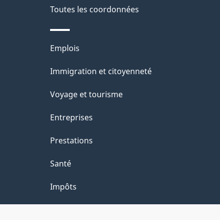
s
de
Toutes les coordonnées
d
ce
e
Thèmes
Emplois
site
et
l
Immigration et citoyenneté
sujets
a
Voyage et tourisme
p
Entreprises
a
Prestations
g
Santé
e
Impôts