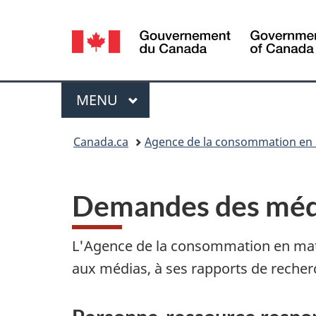
Sélection
de
la
Menu
MENU
PRINCIPAL
langue
Vous
Canada.ca
Agence de la consommation en 
êtes
ici :
Demandes des méd
L'Agence de la consommation en matiè
aux médias, à ses rapports de recher