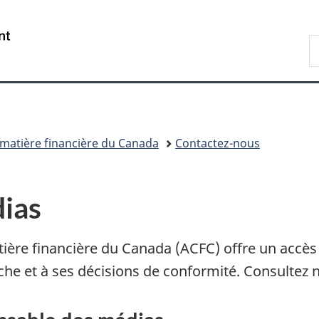
Passer
Passer
Passer
au
à
à
/
R
contenu
«
la
Government
d
principal
Au
version
of
C
sujet
HTML
Canada
du
simplifiée
gouvernement
»
matière financière du Canada
Contactez-nous
ias
re financière du Canada (ACFC) offre un accès c
che et à ses décisions de conformité. Consultez