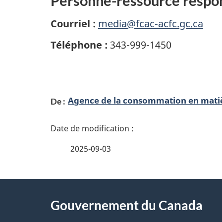
Personne-ressource respo
Courriel :
media@fcac-acfc.gc.ca
Téléphone :
343-999-1450
D
Agence de la consommation en matiè
De :
é
t
2025-09-03
a
i
À
l
Gouvernement du Canada
propos