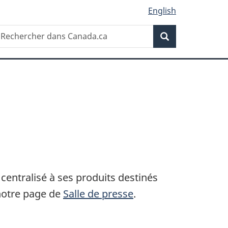
English
Recherche
echercher
Recherche
ans
anada.ca
entralisé à ses produits destinés
 notre page de
Salle de presse
.