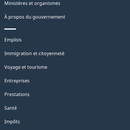
ce
l
Ministères et organismes
site
a
À propos du gouvernement
p
Thèmes
Emplois
a
et
g
Immigration et citoyenneté
sujets
e
Voyage et tourisme
Entreprises
Prestations
Santé
Impôts