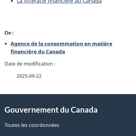
La littératie financière au Canada
D
De :
é
Agence de la consommation en matière
t
financière du Canada
a
i
2025-09-22
l
À
s
Gouvernement du Canada
propos
d
de
Toutes les coordonnées
e