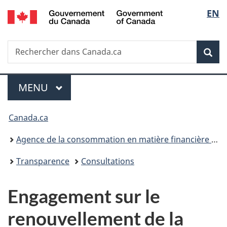
/
Sélec
EN
Passer
Passer
Passer
Government
au
à
à
de
of
contenu
«
la
Canada
Recherche
Rechercher
principal
Au
version
Rec
la
dans
sujet
HTML
Canada.ca
du
simplifiée
langu
Menu
gouvernement
MENU
PRINCIPAL
»
Vous
Canada.ca
êtes
Agence de la consommation en matière financière du Canada
ici :
Transparence
Consultations
Engagement sur le
renouvellement de la