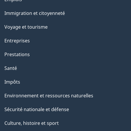
s
et
u
Immigration et citoyenneté
sujets
r
c
Voyage et tourisme
e
Entreprises
t
t
Prestations
e
Santé
p
a
Impôts
g
Environnement et ressources naturelles
e
Sécurité nationale et défense
Culture, histoire et sport