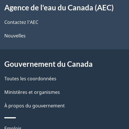
s
t
Agence de l'eau du Canada (AEC)
propos
r
d
de
e
Contactez l'AEC
e
r
ce
Nouvelles
l
é
site
t
a
r
Gouvernement du Canada
p
o
a
a
Toutes les coordonnées
c
g
Ministères et organismes
t
e
i
À propos du gouvernement
o
n
Thèmes
Emplois