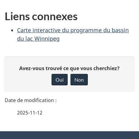
Liens connexes
Carte interactive du programme du bassin
du lac Winnipeg
D
D
Avez-vous trouvé ce que vous cherchiez?
é
o
Oui
Non
n
t
n
a
e
2025-11-12
i
z
v
l
o
À