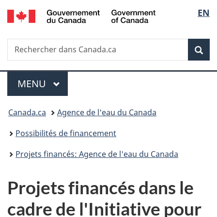
/
Sélec
EN
Passer
Passer
Passer
Government
au
à
à
de
of
contenu
«
la
Canada
Recherche
Rechercher
principal
Au
version
Rec
la
dans
sujet
HTML
Canada.ca
du
simplifiée
langu
Menu
gouvernement
MENU
PRINCIPAL
»
Vous
Canada.ca
Agence de l'eau du Canada
êtes
Possibilités de financement
ici :
Projets financés: Agence de l'eau du Canada
Projets financés dans le
cadre de l'Initiative pour