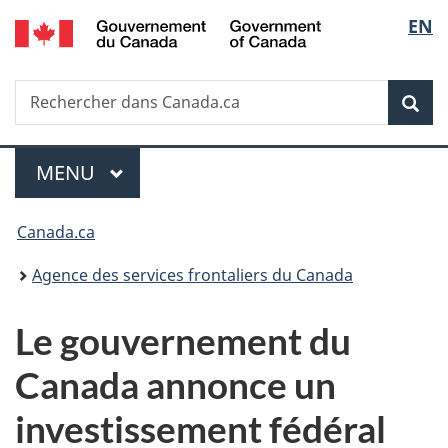
/
Sélec
EN
Passer
Passer
Passer
Government
au
à
à
de
of
contenu
«
la
Canada
Recherche
Rechercher
principal
Au
version
Rec
la
dans
sujet
HTML
Canada.ca
du
simplifiée
langu
Menu
gouvernement
MENU
PRINCIPAL
»
Vous
Canada.ca
êtes
Agence des services frontaliers du Canada
ici :
Le gouvernement du
Canada annonce un
investissement fédéral