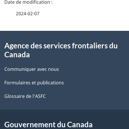
é
2024-02-07
t
À
a
Agence des services frontaliers du
propos
i
Canada
de
l
Communiquer avec nous
ce
s
Formulaires et publications
site
d
e
Glossaire de l'ASFC
l
a
Gouvernement du Canada