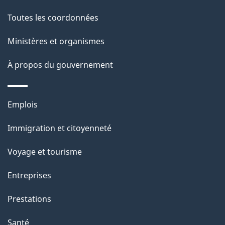
p
Toutes les coordonnées
a
Ministères et organismes
g
À propos du gouvernement
e
Thèmes
Emplois
et
Immigration et citoyenneté
sujets
Voyage et tourisme
Entreprises
Prestations
Santé