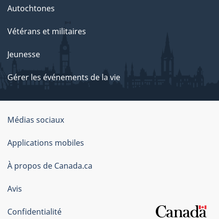
Autochtones
Vétérans et militaires
Jeunesse
Gérer les événements de la vie
Organisation
Médias sociaux
du
Applications mobiles
gouvernement
du
À propos de Canada.ca
Canada
Avis
Confidentialité