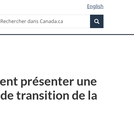
English
Recherche
echercher
Recherche
ans
anada.ca
vent présenter une
de transition de la