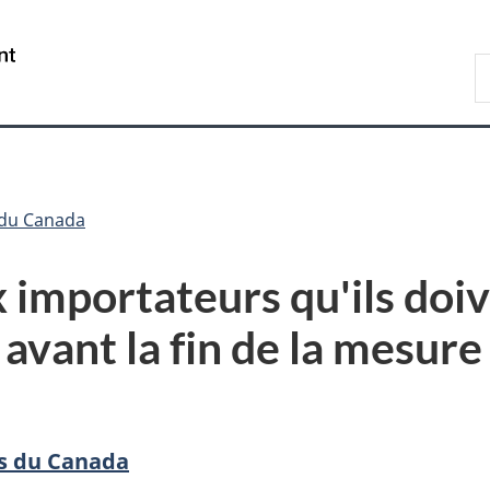
Passer
Passer
Passer
au
à
à
/
R
contenu
«
la
Government
d
principal
Au
version
of
C
sujet
HTML
Canada
du
simplifiée
gouvernement
»
 du Canada
x importateurs qu'ils doi
avant la fin de la mesure 
rs du Canada