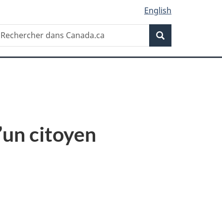
English
Recherche
echercher
Recherche
ans
anada.ca
’un citoyen