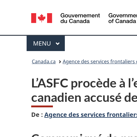
Sélection
de
la
Menu
MENU
PRINCIPAL
langue
Vous
Canada.ca
Agence des services frontaliers
êtes
L’ASFC procède à l
ici :
canadien accusé d
De :
Agence des services frontalie