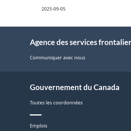
é
2025-09-05
t
À
a
Agence des services frontalie
propos
i
de
Communiquer avec nous
l
ce
s
site
Gouvernement du Canada
d
e
Toutes les coordonnées
l
Thèmes
Emplois