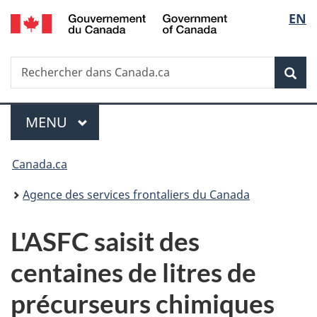
/
Sélec
EN
Passer
Passer
Passer
Government
au
à
à
de
of
contenu
«
la
Canada
Recherche
Rechercher
principal
Au
version
Rec
la
dans
sujet
HTML
Canada.ca
du
simplifiée
langu
Menu
gouvernement
MENU
PRINCIPAL
»
Vous
Canada.ca
êtes
Agence des services frontaliers du Canada
ici :
L'ASFC saisit des
centaines de litres de
précurseurs chimiques