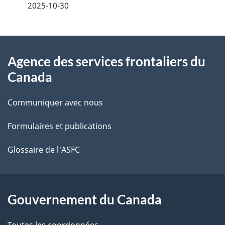
é
2025-10-30
t
À
a
Agence des services frontaliers du
propos
i
Canada
de
l
Communiquer avec nous
ce
s
Formulaires et publications
site
d
e
Glossaire de l'ASFC
l
a
Gouvernement du Canada
p
Toutes les coordonnées