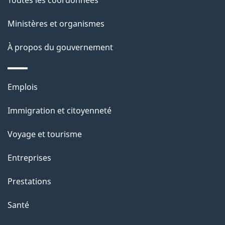
a
Ministères et organismes
g
À propos du gouvernement
e
Thèmes
Emplois
et
Immigration et citoyenneté
sujets
Voyage et tourisme
Entreprises
Prestations
Santé