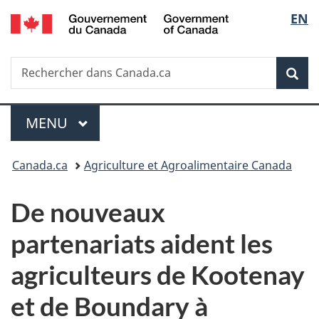
/
Sélec
EN
Passer
Passer
Passer
Government
au
à
à
de
of
contenu
«
la
Canada
Recherche
Rechercher
principal
Au
version
Rec
la
dans
sujet
HTML
Canada.ca
du
simplifiée
langu
Menu
gouvernement
MENU
PRINCIPAL
»
Vous
Canada.ca
Agriculture et Agroalimentaire Canada
êtes
De nouveaux
ici :
partenariats aident les
agriculteurs de Kootenay
et de Boundary à