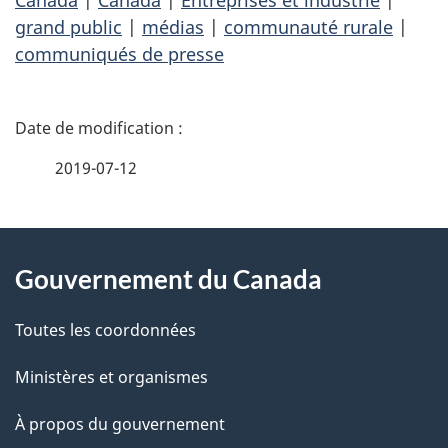
Canada
|
Canada
|
Entreprises et industrie
|
grand public
|
médias
|
communauté rurale
|
communiqués de presse
D
é
2019-07-12
t
À
a
Gouvernement du Canada
propos
i
de
l
Toutes les coordonnées
ce
s
Ministères et organismes
site
d
À propos du gouvernement