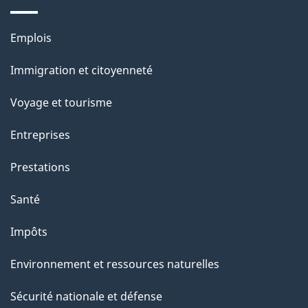
e
l
Thèmes
Emplois
et
a
Immigration et citoyenneté
sujets
p
Voyage et tourisme
a
Entreprises
g
Prestations
e
Santé
Impôts
Environnement et ressources naturelles
Sécurité nationale et défense