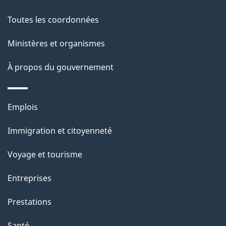
propos
i
de
l
Toutes les coordonnées
ce
s
Ministères et organismes
site
d
À propos du gouvernement
e
l
Thèmes
Emplois
et
a
Immigration et citoyenneté
sujets
p
Voyage et tourisme
a
Entreprises
g
Prestations
e
Santé