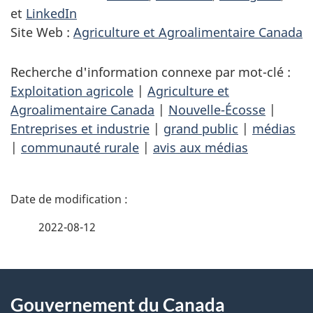
et
LinkedIn
Site Web :
Agriculture et Agroalimentaire Canada
Recherche d'information connexe par mot-clé :
Exploitation agricole
|
Agriculture et
Agroalimentaire Canada
|
Nouvelle-Écosse
|
Entreprises et industrie
|
grand public
|
médias
|
communauté rurale
|
avis aux médias
D
é
2022-08-12
t
À
a
Gouvernement du Canada