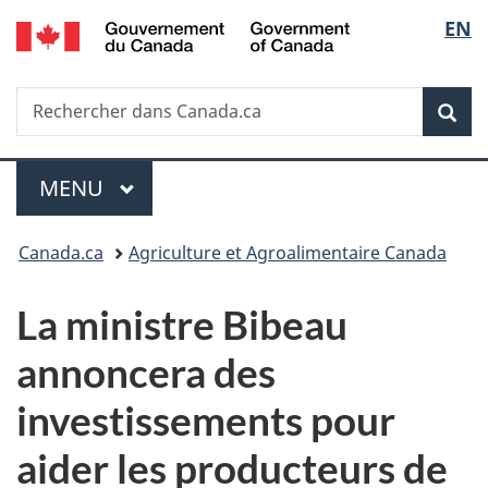
/
Sélec
EN
Passer
Passer
Passer
Government
au
à
à
de
of
contenu
«
la
Canada
Recherche
Rechercher
principal
Au
version
Rec
la
dans
sujet
HTML
Canada.ca
du
simplifiée
langu
Menu
gouvernement
MENU
PRINCIPAL
»
Vous
Canada.ca
Agriculture et Agroalimentaire Canada
êtes
La ministre Bibeau
ici :
annoncera des
investissements pour
aider les producteurs de