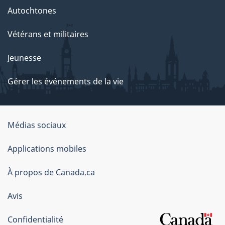
Autochtones
Vétérans et militaires
Jeunesse
Gérer les événements de la vie
Organisation
Médias sociaux
du
Applications mobiles
gouvernement
du
À propos de Canada.ca
Canada
Avis
Confidentialité