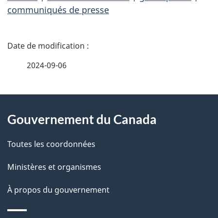
communiqués de presse
D
é
2024-09-06
t
À
a
Gouvernement du Canada
propos
i
de
l
Toutes les coordonnées
ce
s
Ministères et organismes
site
d
À propos du gouvernement
e