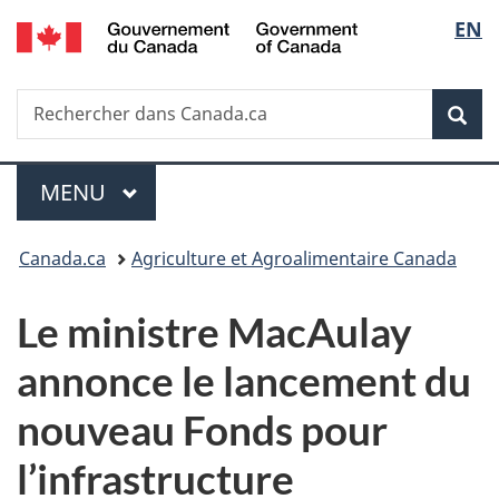
/
Sélec
EN
Passer
Passer
Passer
Government
au
à
à
de
of
contenu
«
la
Canada
Recherche
Rechercher
principal
Au
version
Rec
la
dans
sujet
HTML
Canada.ca
du
simplifiée
langu
Menu
gouvernement
MENU
PRINCIPAL
»
Vous
Canada.ca
Agriculture et Agroalimentaire Canada
êtes
Le ministre MacAulay
ici :
annonce le lancement du
nouveau Fonds pour
l’infrastructure