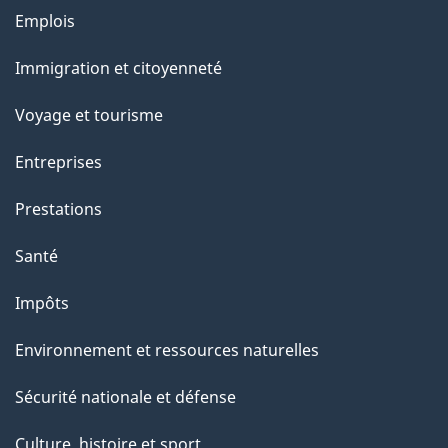
l
Thèmes
Emplois
et
a
Immigration et citoyenneté
sujets
p
Voyage et tourisme
a
Entreprises
g
Prestations
e
Santé
Impôts
Environnement et ressources naturelles
Sécurité nationale et défense
Culture, histoire et sport