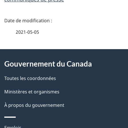
D
é
2021-05-05
t
À
a
Gouvernement du Canada
propos
i
de
l
Toutes les coordonnées
ce
s
Ministères et organismes
site
d
À propos du gouvernement
e
Thèmes
Emplois