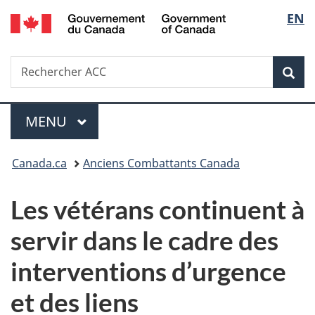
/
Sélec
EN
Passer
Passer
Passer
Government
au
à
à
de
of
contenu
«
la
Canada
Recherche
Rechercher
principal
Au
version
Rec
la
ACC
sujet
HTML
du
simplifiée
langu
Menu
gouvernement
MENU
PRINCIPAL
»
Vous
Canada.ca
Anciens Combattants Canada
êtes
Les vétérans continuent à
ici :
servir dans le cadre des
interventions d’urgence
et des liens