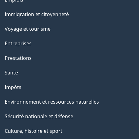
l
et
a
Immigration et citoyenneté
sujets
p
Voyage et tourisme
a
Entreprises
g
Prestations
e
Santé
Impôts
Environnement et ressources naturelles
Sécurité nationale et défense
Culture, histoire et sport