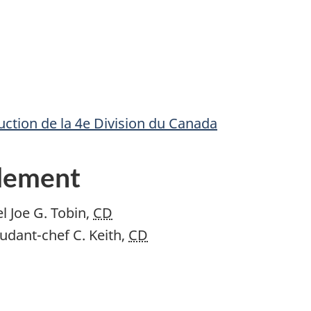
ction de la 4e Division du Canada
dement
 Joe G. Tobin,
CD
udant-chef C. Keith,
CD