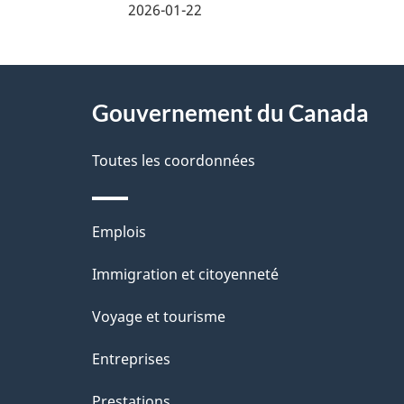
é
2026-01-22
t
À
a
Gouvernement du Canada
propos
i
de
Toutes les coordonnées
l
ce
s
Thèmes
Emplois
site
d
et
Immigration et citoyenneté
sujets
e
Voyage et tourisme
l
Entreprises
a
Prestations