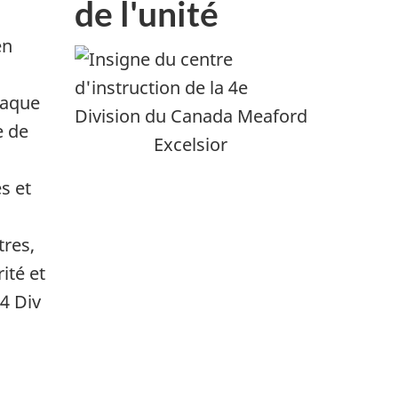
de l'unité
n
en
haque
e de
Excelsior
s et
tres,
ité et
4 Div