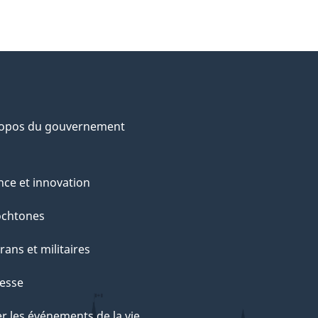
ropos du gouvernement
nce et innovation
ochtones
rans et militaires
esse
r les événements de la vie