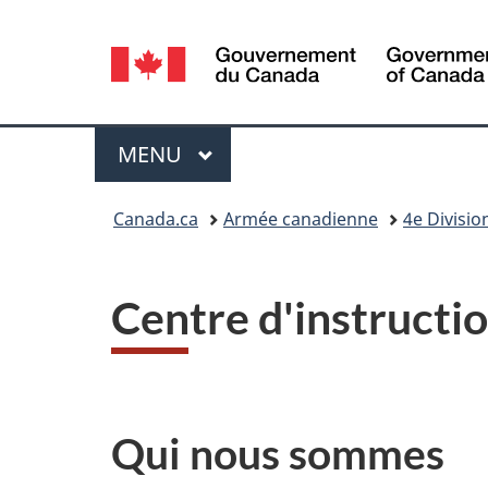
Sélection
de
la
Menu
MENU
PRINCIPAL
langue
Vous
Canada.ca
Armée canadienne
4e Divisio
êtes
ici :
Centre d'instructio
Qui nous sommes