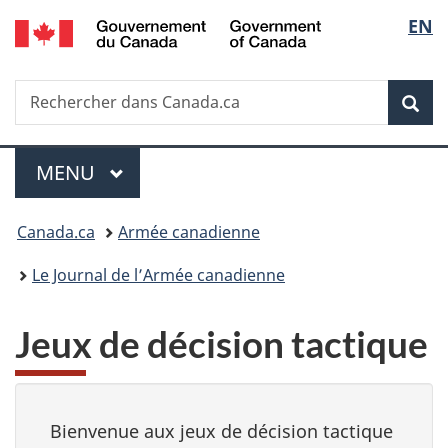
/
Sélec
EN
Passer
Passer
Passer
Government
au
à
à
de
of
contenu
«
la
Canada
Recherche
Rechercher
principal
Au
version
Rec
la
dans
sujet
HTML
Canada.ca
du
simplifiée
langu
Menu
gouvernement
MENU
PRINCIPAL
»
Vous
Canada.ca
Armée canadienne
êtes
Le Journal de l’Armée canadienne
ici :
Jeux de décision tactique
Bienvenue aux jeux de décision tactique