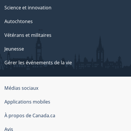
Science et innovation
Autochtones
Vétérans et militaires
Jeunesse
Gérer les événements de la vie
Organisation
Médias sociaux
du
Applications mobiles
gouvernement
du
À propos de Canada.ca
Canada
Avis