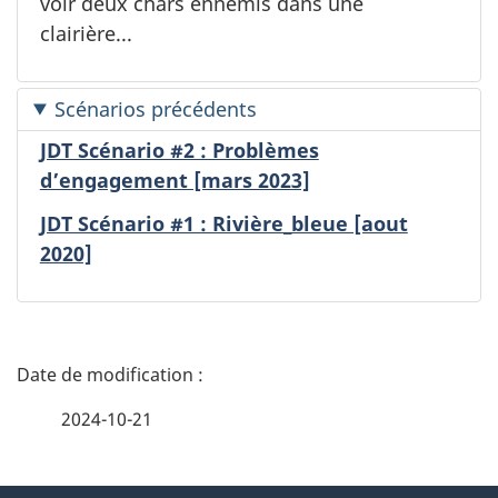
voir deux chars ennemis dans une
clairière...
Scénarios précédents
JDT Scénario #2 : Problèmes
d’engagement [mars 2023]
JDT Scénario #1 : Rivière_bleue [aout
2020]
D
é
2024-10-21
t