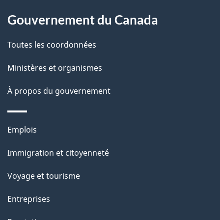
À
a
Gouvernement du Canada
propos
i
de
l
Toutes les coordonnées
ce
s
Ministères et organismes
site
d
À propos du gouvernement
e
l
Thèmes
Emplois
et
a
Immigration et citoyenneté
sujets
p
Voyage et tourisme
a
Entreprises
g