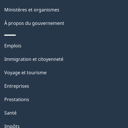
a
Ministères et organismes
p
À propos du gouvernement
a
g
Thèmes
Emplois
e
et
Immigration et citoyenneté
sujets
Voyage et tourisme
Entreprises
Prestations
Santé
Impôts