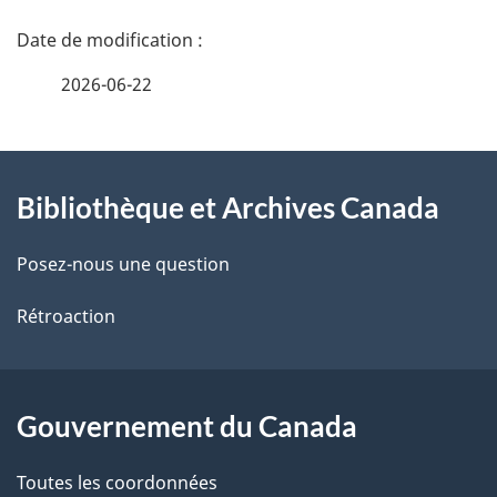
D
é
2026-06-22
t
À
a
Bibliothèque et Archives Canada
propos
i
de
l
Posez-nous une question
ce
s
Rétroaction
site
d
e
Gouvernement du Canada
l
Toutes les coordonnées