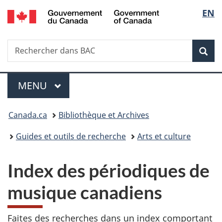
/
Sélec
EN
Passer
Passer
Passer
Government
au
à
à
de
of
contenu
«
la
Canada
Recherche
Rechercher
principal
Au
version
Rec
la
dans
sujet
HTML
BAC
du
simplifiée
langu
Menu
gouvernement
MENU
PRINCIPAL
»
Vous
Canada.ca
Bibliothèque et Archives
êtes
Guides et outils de recherche
Arts et culture
ici :
Index des périodiques de
musique canadiens
Faites des recherches dans un index comportant