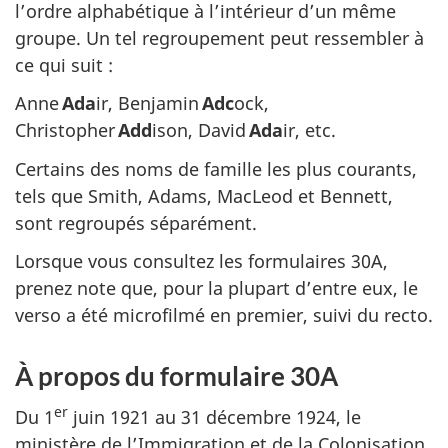
l’ordre alphabétique à l’intérieur d’un même
groupe. Un tel regroupement peut ressembler à
ce qui suit :
Anne
Ada
ir, Benjamin
Adc
ock,
Christopher
Add
ison, David
Ada
ir, etc.
Certains des noms de famille les plus courants,
tels que Smith, Adams, MacLeod et Bennett,
sont regroupés séparément.
Lorsque vous consultez les formulaires 30A,
prenez note que, pour la plupart d’entre eux, le
verso a été microfilmé en premier, suivi du recto.
À propos du formulaire 30A
er
Du 1
juin 1921 au 31 décembre 1924, le
ministère de l’Immigration et de la Colonisation