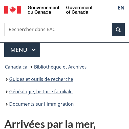
/
Sélec
EN
Passer
Passer
Passer
Government
au
à
à
de
of
contenu
«
la
Canada
Recherche
Rechercher
principal
Au
version
Rec
la
dans
sujet
HTML
BAC
du
simplifiée
langu
Menu
gouvernement
MENU
PRINCIPAL
»
Vous
Canada.ca
Bibliothèque et Archives
êtes
Guides et outils de recherche
ici :
Généalogie, histoire familiale
Documents sur l'immigration
Arrivées par la mer,