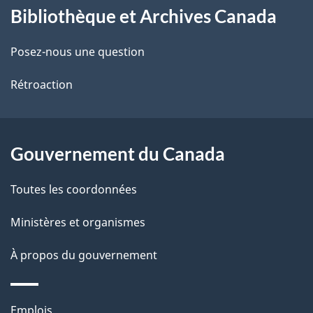
Bibliothèque et Archives Canada
propos
i
de
l
Posez-nous une question
ce
s
Rétroaction
site
d
e
Gouvernement du Canada
l
Toutes les coordonnées
a
Ministères et organismes
p
À propos du gouvernement
a
g
Thèmes
Emplois